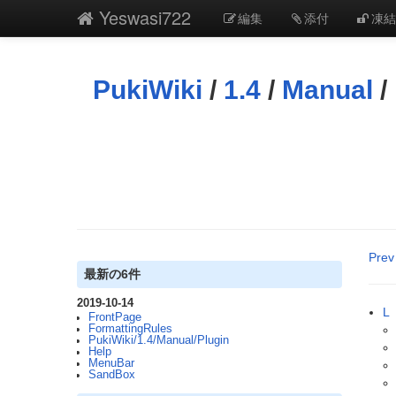
Yeswasi722
編集
添付
凍結
PukiWiki
/
1.4
/
Manual
/
Prev
最新の6件
2019-10-14
L
FrontPage
FormattingRules
PukiWiki/1.4/Manual/Plugin
Help
MenuBar
SandBox