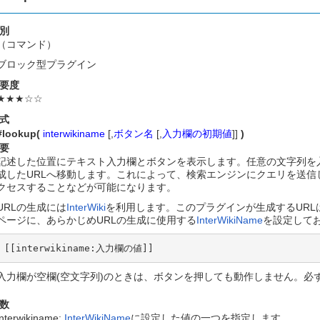
別
（コマンド）
ブロック型プラグイン
要度
★★★☆☆
式
#lookup(
interwikiname
[,
ボタン名
[,
入力欄の初期値
]]
)
要
記述した位置にテキスト入力欄とボタンを表示します。任意の文字列を入力して
成したURLへ移動します。これによって、検索エンジンにクエリを送
クセスすることなどが可能になります。
URLの生成には
InterWiki
を利用します。このプラグインが生成するURL
ページに、あらかじめURLの生成に使用する
InterWikiName
を設定して
[[interwikiname:入力欄の値]]
入力欄が空欄(空文字列)のときは、ボタンを押しても動作しません。必
数
interwikiname:
InterWikiName
に設定した値の一つを指定します。