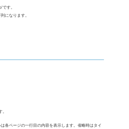
p'です。
字列になります。
す。
トルは各ページの一行目の内容を表示します。省略時はタイ