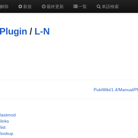
解除
新規
最終更新
一覧
単語検索
Plugin
/
L-N
PukiWiki/1.4/Manual/P
lastmod
links
list
lookup