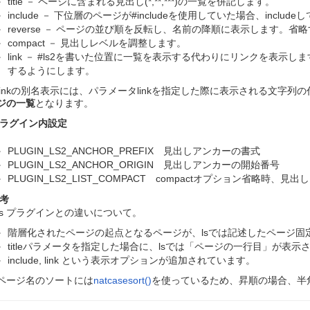
title － ページに含まれる見出し(*,**,***)の一覧を併記します。
include － 下位層のページが#includeを使用していた場合、incl
reverse － ページの並び順を反転し、名前の降順に表示します。
compact － 見出しレベルを調整します。
link － #ls2を書いた位置に一覧を表示する代わりにリンクを表
するようにします。
linkの別名表示には、パラメータlinkを指定した際に表示される文字
ジの一覧
となります。
ラグイン内設定
PLUGIN_LS2_ANCHOR_PREFIX 見出しアンカーの書式
PLUGIN_LS2_ANCHOR_ORIGIN 見出しアンカーの開始番号
PLUGIN_LS2_LIST_COMPACT compactオプション省略時、
考
ls プラグインとの違いについて。
階層化されたページの起点となるページが、lsでは記述したページ固定
titleパラメータを指定した場合に、lsでは「ページの一行目」が表
include, link という表示オプションが追加されています。
ページ名のソートには
natcasesort()
を使っているため、昇順の場合、半