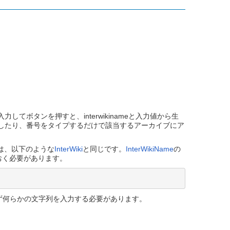
ボタンを押すと、interwikinameと入力値から生
信したり、番号をタイプするだけで該当するアーカイブにア
は、以下のような
InterWiki
と同じです。
InterWikiName
の
おく必要があります。
ず何らかの文字列を入力する必要があります。