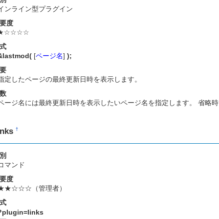
インライン型プラグイン
要度
★☆☆☆☆
式
&lastmod(
[
ページ名
]
);
要
指定したページの最終更新日時を表示します。
数
ページ名には最終更新日時を表示したいページ名を指定します。 省略
inks
†
別
コマンド
要度
★★☆☆☆（管理者）
式
?plugin=links