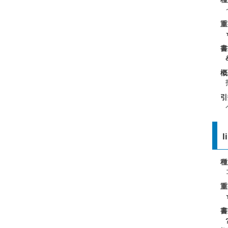
重
書
概
引
l
種
重
書