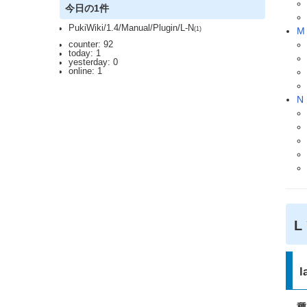
今日の1件
PukiWiki/1.4/Manual/Plugin/L-N
(1)
M
counter: 92
today: 1
yesterday: 0
online: 1
N
L
l
種