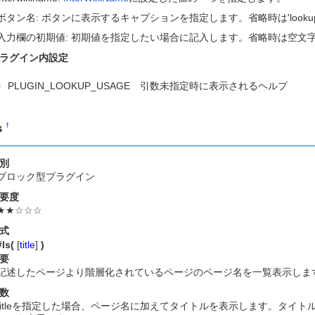
ボタン名: ボタンに表示するキャプションを指定します。省略時は'looku
入力欄の初期値: 初期値を指定したい場合に記入します。省略時は空文
ラグイン内設定
PLUGIN_LOOKUP_USAGE 引数未指定時に表示されるヘルプ
s
†
別
ブロック型プラグイン
要度
★★☆☆☆
式
#ls(
[
title
]
)
要
記述したページより階層化されているページのページ名を一覧表示しま
数
titleを指定した場合、ページ名に加えてタイトルを表示します。タイ