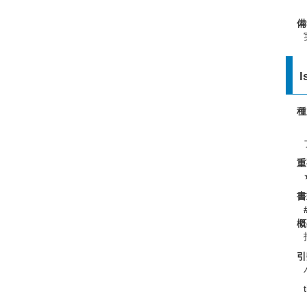
備
l
種
重
書
概
引