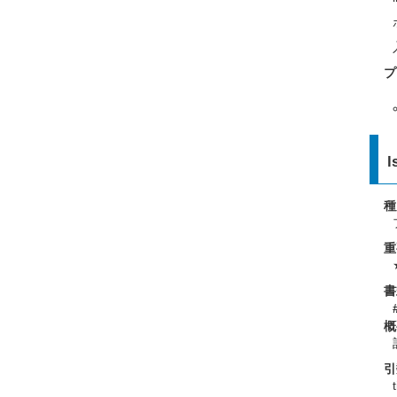
プ
l
種
重
書
概
引