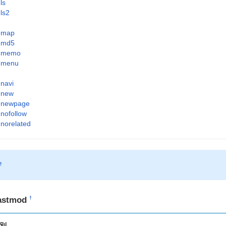
ls
ls2
map
md5
memo
menu
navi
new
newpage
nofollow
norelated
†
astmod
†
別