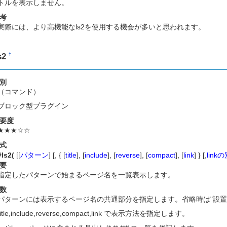
トルを表示しません。
考
実際には、より高機能なls2を使用する機会が多いと思われます。
s2
†
別
（コマンド）
ブロック型プラグイン
要度
★★★☆☆
式
#ls2(
[[
パターン
] [, { [
title
], [
include
], [
reverse
], [
compact
], [
link
] } [,
lin
要
指定したパターンで始まるページ名を一覧表示します。
数
パターンには表示するページ名の共通部分を指定します。省略時は"設置
title,include,reverse,compact,link で表示方法を指定します。