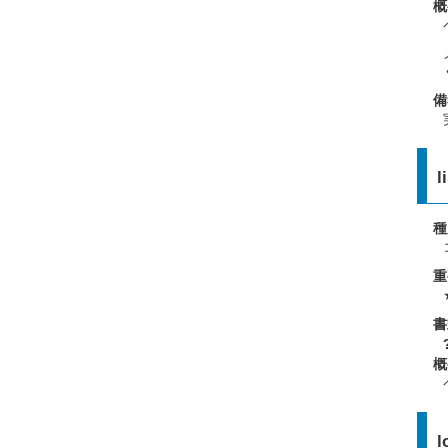
概
備
l
種
重
書
概
l