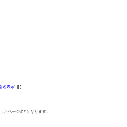
kの別名表示
] ]]
)
したページ名/"となります。