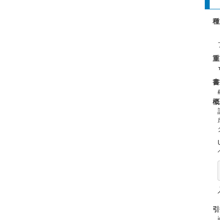
種
重
書
概
引