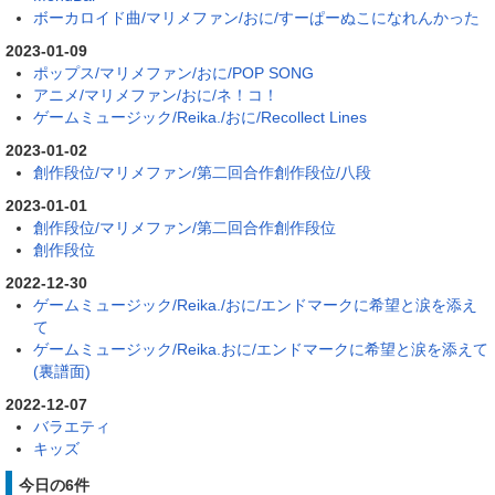
ボーカロイド曲/マリメファン/おに/すーぱーぬこになれんかった
2023-01-09
ポップス/マリメファン/おに/POP SONG
アニメ/マリメファン/おに/ネ！コ！
ゲームミュージック/Reika./おに/Recollect Lines
2023-01-02
創作段位/マリメファン/第二回合作創作段位/八段
2023-01-01
創作段位/マリメファン/第二回合作創作段位
創作段位
2022-12-30
ゲームミュージック/Reika./おに/エンドマークに希望と涙を添え
て
ゲームミュージック/Reika.おに/エンドマークに希望と涙を添えて
(裏譜面)
2022-12-07
バラエティ
キッズ
今日の6件