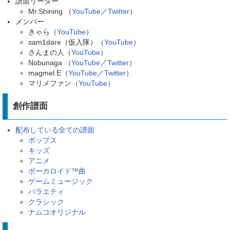
譜面リーダー
Mr.Shining （
YouTube
／
Twitter
）
メンバー
きゃら（
YouTube
）
sam1dare（仮入隊）（
YouTube
）
さんまの人（
YouTube
）
Nobunaga （
YouTube
／
Twitter
）
magmel.E（
YouTube
／
Twitter
）
マリメファン（
YouTube
）
創作譜面
配布している全ての譜面
ポップス
キッズ
アニメ
ボーカロイド™曲
ゲームミュージック
バラエティ
クラシック
ナムコオリジナル