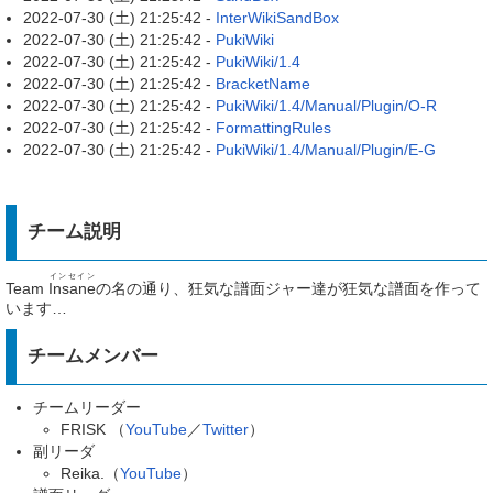
2022-07-30 (土) 21:25:42 -
InterWikiSandBox
2022-07-30 (土) 21:25:42 -
PukiWiki
2022-07-30 (土) 21:25:42 -
PukiWiki/1.4
2022-07-30 (土) 21:25:42 -
BracketName
2022-07-30 (土) 21:25:42 -
PukiWiki/1.4/Manual/Plugin/O-R
2022-07-30 (土) 21:25:42 -
FormattingRules
2022-07-30 (土) 21:25:42 -
PukiWiki/1.4/Manual/Plugin/E-G
チーム説明
インセイン
Team
Insane
の名の通り、狂気な譜面ジャー達が狂気な譜面を作って
います…
チームメンバー
チームリーダー
FRISK （
YouTube
／
Twitter
）
副リーダ
Reika.（
YouTube
）