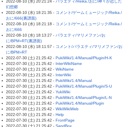
2022-08-10 (水) 20:21:24 -
バラエティ/Reika./おに/神々が恋した
幻想郷
2022-08-10 (水) 18:21:35 -
コメント/ゲームミュージック/Reika./
おに/666(裏譜面)
2022-08-10 (水) 18:21:18 -
コメント/ゲームミュージック/Reika./
おに/666
2022-08-10 (水) 18:13:27 -
バラエティ/マリメファン/お
に/BPM=RT(裏譜面)
2022-08-10 (水) 18:11:57 -
コメント/バラエティ/マリメファン/お
に/BPM=RT
2022-07-30 (土) 21:25:42 -
PukiWiki/1.4/Manual/Plugin/H-K
2022-07-30 (土) 21:25:42 -
InterWikiName
2022-07-30 (土) 21:25:42 -
WikiName
2022-07-30 (土) 21:25:42 -
InterWiki
2022-07-30 (土) 21:25:42 -
PukiWiki/1.4/Manual
2022-07-30 (土) 21:25:42 -
PukiWiki/1.4/Manual/Plugin/S-U
2022-07-30 (土) 21:25:42 -
YukiWiki
2022-07-30 (土) 21:25:42 -
PukiWiki/1.4/Manual/Plugin/L-N
2022-07-30 (土) 21:25:42 -
PukiWiki/1.4/Manual/Plugin
2022-07-30 (土) 21:25:42 -
WikiWikiWeb
2022-07-30 (土) 21:25:42 -
Help
2022-07-30 (土) 21:25:42 -
FrontPage
2022-07-30 (土) 21:25:42 -
SandBox