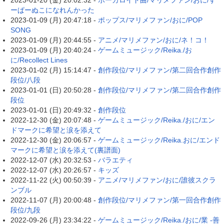
2023-01-20 (金) 20:02:32 -
ボーカロイド曲/マリメファン/おに/す
ーぱーぬこになれんかった
2023-01-09 (月) 20:47:18 -
ポップス/マリメファン/おに/POP
SONG
2023-01-09 (月) 20:44:55 -
アニメ/マリメファン/おに/ネ！コ！
2023-01-09 (月) 20:40:24 -
ゲームミュージック/Reika./お
に/Recollect Lines
2023-01-02 (月) 15:14:47 -
創作段位/マリメファン/第二回合作創作
段位/八段
2023-01-01 (日) 20:50:28 -
創作段位/マリメファン/第二回合作創作
段位
2023-01-01 (日) 20:49:32 -
創作段位
2022-12-30 (金) 20:07:48 -
ゲームミュージック/Reika./おに/エン
ドマークに希望と涙を添えて
2022-12-30 (金) 20:06:57 -
ゲームミュージック/Reika.おに/エンド
マークに希望と涙を添えて(裏譜面)
2022-12-07 (水) 20:32:53 -
バラエティ
2022-12-07 (水) 20:26:57 -
キッズ
2022-11-22 (火) 00:50:39 -
アニメ/マリメファン/おに/誰彼スクラ
ンブル
2022-11-07 (月) 20:00:48 -
創作段位/マリメファン/第一回合作創作
段位/九段
2022-09-26 (月) 23:34:22 -
ゲームミュージック/Reika./おに/業 -善