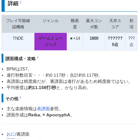
詳細
†
プレイ可能確
ジャンル
難易
最大コン
天井ス
初
認機種
度
ボ数
コア
項
TNDE
ゲームミュー
★×14
1800
??????
???
ジック
0点
点
譜面構成・攻略
†
BPMは257。
連打秒数目安・・・約0.117秒：合計約0.117秒。
表譜面は精度曲だが、裏譜面は連打があるため精度曲ではない。
平均密度は
約11.158打/秒
と、かなり高め。
その他
†
主な楽曲情報は
表譜面
参照。
譜面作成は
Reika. × ApocryphA
。
おに
/裏譜面