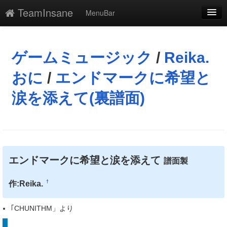
TeamInsane
MenuBar
編集
添付
ゲームミュージック
/
Reika.
凍結
おに
/
エンドマークに希望と
新規
涙を添えて(裏譜面)
最終更新
一覧
単語検索
エンドマークに希望と涙を添えて
譜面製
†
作:Reika.
｢CHUNITHM」より