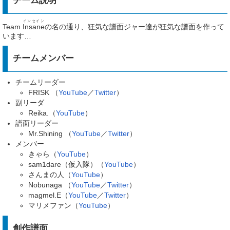
チーム説明
インセイン
Team
Insane
の名の通り、狂気な譜面ジャー達が狂気な譜面を作って
います…
チームメンバー
チームリーダー
FRISK （
YouTube
／
Twitter
）
副リーダ
Reika.（
YouTube
）
譜面リーダー
Mr.Shining （
YouTube
／
Twitter
）
メンバー
きゃら（
YouTube
）
sam1dare（仮入隊）（
YouTube
）
さんまの人（
YouTube
）
Nobunaga （
YouTube
／
Twitter
）
magmel.E（
YouTube
／
Twitter
）
マリメファン（
YouTube
）
創作譜面