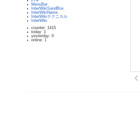
PHP
MenuBar
InterWikiSandBox
InterWikiName
InterWikiテクニカル
InterWiki
counter: 1415
today: 1
yesterday: 0
online: 1