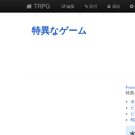
TRPG
編集
添付
凍結
特異なゲーム
Fron
特異
水
ビ
ピ
戦