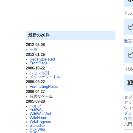
アル
最新の20件
迷宮
2012-03-08
一覧
2012-01-26
RecentDeleted
FrontPage
2006-10-22
（現
ジャンル別
メジャータイトル
戦
2006-09-22
FormattingRules
2006-04-27
特異なゲーム
セブ
2005-09-28
アリ
ヘルプ
ウィ
YukiWiki
ダン
WikiWikiWeb
WikiName
迷宮
WikiEngines
六門
SandBox
PukiWiki