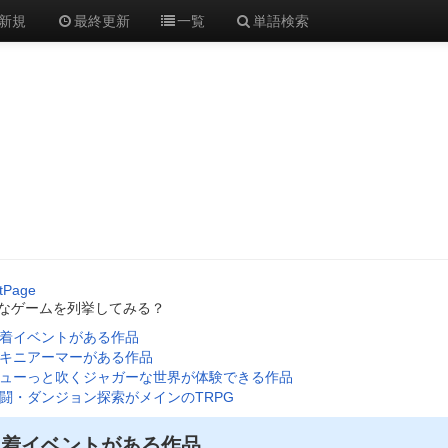
新規
最終更新
一覧
単語検索
tPage
なゲームを列挙してみる？
着イベントがある作品
キニアーマーがある作品
ューっと吹くジャガーな世界が体験できる作品
闘・ダンジョン探索がメインのTRPG
水着イベントがある作品