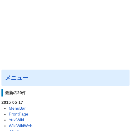
メニュー
最新の20件
2015-05-17
MenuBar
FrontPage
YukiWiki
WikiWikiWeb