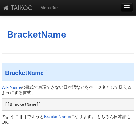
TAIKOO
MenuBar
編集
添付
BracketName
凍結
新規
最終更新
BracketName
†
一覧
WikiName
の書式で表現できない日本語などをページ名として扱える
単語検索
ようにする書式。
[[BracketName]] 
のように [[ ]] で囲うと
BracketName
になります。 もちろん日本語も
OK。