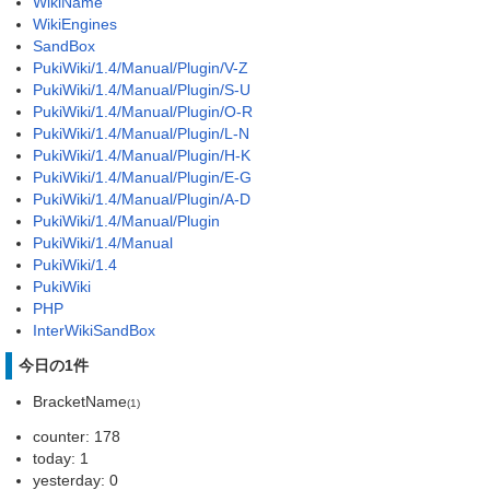
WikiName
WikiEngines
SandBox
PukiWiki/1.4/Manual/Plugin/V-Z
PukiWiki/1.4/Manual/Plugin/S-U
PukiWiki/1.4/Manual/Plugin/O-R
PukiWiki/1.4/Manual/Plugin/L-N
PukiWiki/1.4/Manual/Plugin/H-K
PukiWiki/1.4/Manual/Plugin/E-G
PukiWiki/1.4/Manual/Plugin/A-D
PukiWiki/1.4/Manual/Plugin
PukiWiki/1.4/Manual
PukiWiki/1.4
PukiWiki
PHP
InterWikiSandBox
今日の1件
BracketName
(1)
counter: 178
today: 1
yesterday: 0