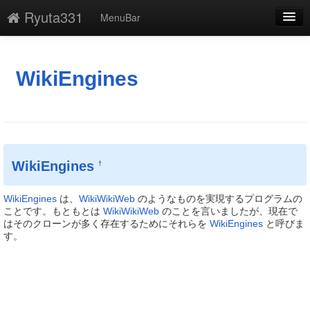
Ryuta331
MenuBar
編集
添付
WikiEngines
凍結
新規
最終更新
WikiEngines
†
一覧
WikiEngines
は、
WikiWikiWeb
のようなものを実現するプログラムの
単語検索
ことです。もともとは
WikiWikiWeb
のことを言いましたが、現在で
はそのクローンが多く存在するためにそれらを
WikiEngines
と呼びま
す。