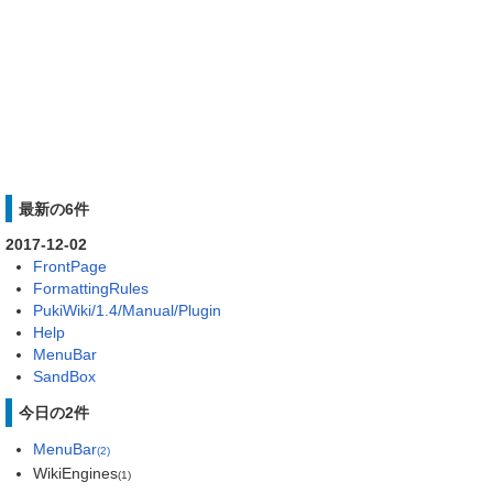
最新の6件
2017-12-02
FrontPage
FormattingRules
PukiWiki/1.4/Manual/Plugin
Help
MenuBar
SandBox
今日の2件
MenuBar
(2)
WikiEngines
(1)