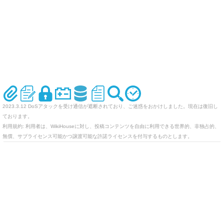
2023.3.12 DoSアタックを受け通信が遮断されており、ご迷惑をおかけしました。現在は復旧し
ております。
利用規約: 利用者は、WikiHouseに対し、投稿コンテンツを自由に利用できる世界的、非独占的、
無償、サブライセンス可能かつ譲渡可能な許諾ライセンスを付与するものとします。
オリジナルのWikiを作ってみませんか
Last-modified: 2017-12-01 (金) 21:00:33 (3174d)
エラー等で表示されないページがありましたら、URLを support@wikihouse.com までご連絡願い
ます。
Site admin:
WikiHouse - 無料レンタルWikiサービス
:
WikiHouseランキング
PukiWiki 1.4.7
Copyright © 2001-2006
PukiWiki Developers Team
. License is
GPL
.
Based on "PukiWiki" 1.3 by
yu-ji
. Powered by PHP 5.5.9-1ubuntu4.29. HTML convert time:
0.021 sec.