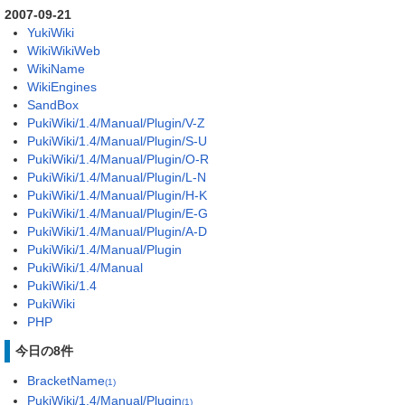
2007-09-21
YukiWiki
WikiWikiWeb
WikiName
WikiEngines
SandBox
PukiWiki/1.4/Manual/Plugin/V-Z
PukiWiki/1.4/Manual/Plugin/S-U
PukiWiki/1.4/Manual/Plugin/O-R
PukiWiki/1.4/Manual/Plugin/L-N
PukiWiki/1.4/Manual/Plugin/H-K
PukiWiki/1.4/Manual/Plugin/E-G
PukiWiki/1.4/Manual/Plugin/A-D
PukiWiki/1.4/Manual/Plugin
PukiWiki/1.4/Manual
PukiWiki/1.4
PukiWiki
PHP
今日の8件
BracketName
(1)
PukiWiki/1.4/Manual/Plugin
(1)