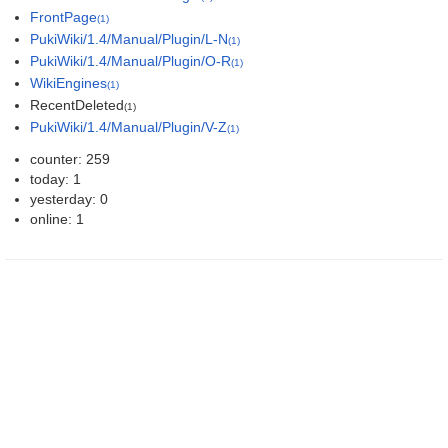
FrontPage
(1)
PukiWiki/1.4/Manual/Plugin/L-N
(1)
PukiWiki/1.4/Manual/Plugin/O-R
(1)
WikiEngines
(1)
RecentDeleted
(1)
PukiWiki/1.4/Manual/Plugin/V-Z
(1)
counter: 259
today: 1
yesterday: 0
online: 1