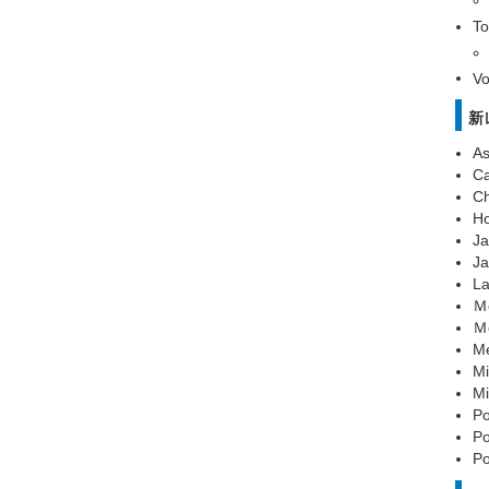
To
V
新
As
Ca
Ch
Ho
Ja
Ja
La
Ｍ
Ｍ
Me
Mi
Mi
Po
Po
Po