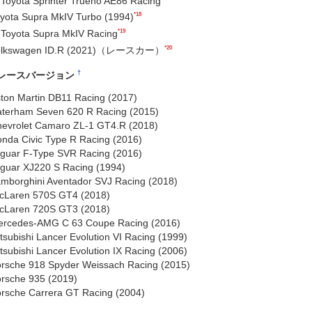
Toyota Sprinter Trueno AE86 Racing
*18
yota Supra MkIV Turbo (1994)
*19
Toyota Supra MkIV Racing
*20
olkswagen ID.R (2021)（レースカー）
†
レースバージョン
ton Martin DB11 Racing (2017)
terham Seven 620 R Racing (2015)
evrolet Camaro ZL-1 GT4.R (2018)
nda Civic Type R Racing (2016)
guar F-Type SVR Racing (2016)
guar XJ220 S Racing (1994)
mborghini Aventador SVJ Racing (2018)
cLaren 570S GT4 (2018)
cLaren 720S GT3 (2018)
rcedes-AMG C 63 Coupe Racing (2016)
tsubishi Lancer Evolution VI Racing (1999)
tsubishi Lancer Evolution IX Racing (2006)
rsche 918 Spyder Weissach Racing (2015)
rsche 935 (2019)
rsche Carrera GT Racing (2004)