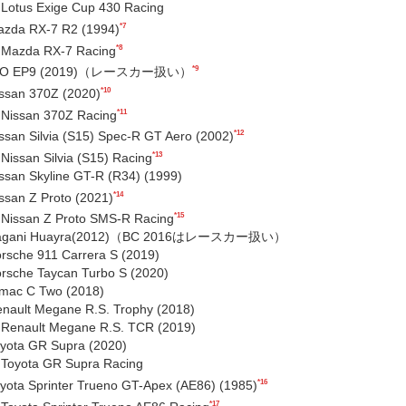
Lotus Exige Cup 430 Racing
*7
zda RX-7 R2 (1994)
*8
Mazda RX-7 Racing
*9
IO EP9 (2019)（レースカー扱い）
*10
ssan 370Z (2020)
*11
Nissan 370Z Racing
*12
ssan Silvia (S15) Spec-R GT Aero (2002)
*13
Nissan Silvia (S15) Racing
ssan Skyline GT-R (R34) (1999)
*14
ssan Z Proto (2021)
*15
Nissan Z Proto SMS-R Racing
agani Huayra(2012)（BC 2016はレースカー扱い）
rsche 911 Carrera S (2019)
rsche Taycan Turbo S (2020)
mac C Two (2018)
nault Megane R.S. Trophy (2018)
Renault Megane R.S. TCR (2019)
yota GR Supra (2020)
Toyota GR Supra Racing
*16
yota Sprinter Trueno GT-Apex (AE86) (1985)
*17