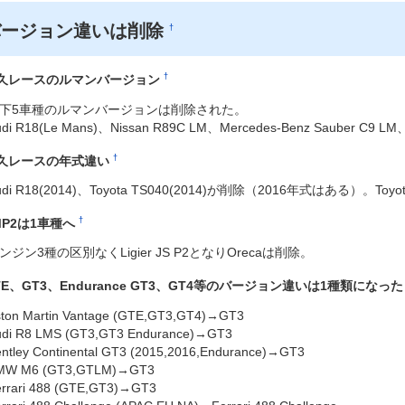
バージョン違いは削除
†
†
久レースのルマンバージョン
下5車種のルマンバージョンは削除された。
udi R18(Le Mans)、Nissan R89C LM、Mercedes-Benz Sauber C9 LM、
†
久レースの年式違い
udi R18(2014)、Toyota TS040(2014)が削除（2016年式はある）。To
†
MP2は1車種へ
ンジン3種の区別なくLigier JS P2となりOrecaは削除。
TE、GT3、Endurance GT3、GT4等のバージョン違いは1種類になっ
ton Martin Vantage (GTE,GT3,GT4)→GT3
udi R8 LMS (GT3,GT3 Endurance)→GT3
ntley Continental GT3 (2015,2016,Endurance)→GT3
MW M6 (GT3,GTLM)→GT3
errari 488 (GTE,GT3)→GT3