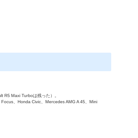
ault R5 Maxi Turboは残った）。
cus、Honda Civic、Mercedes AMG A 45、Mini