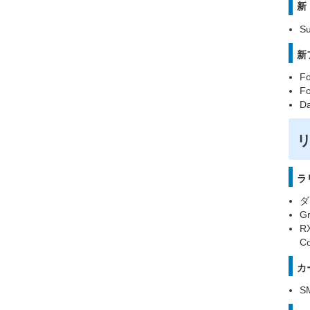
新
Su
新
Fo
Fo
Da
ラ
ダ
G
R
C
カ
S