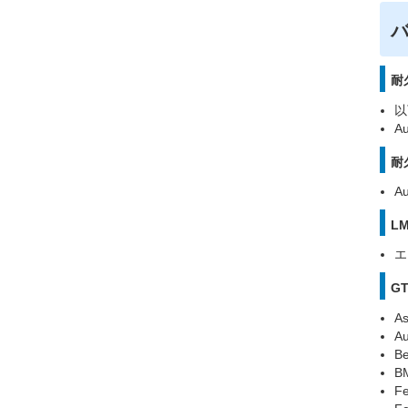
耐
以
A
耐
A
L
エ
G
As
A
Be
B
F