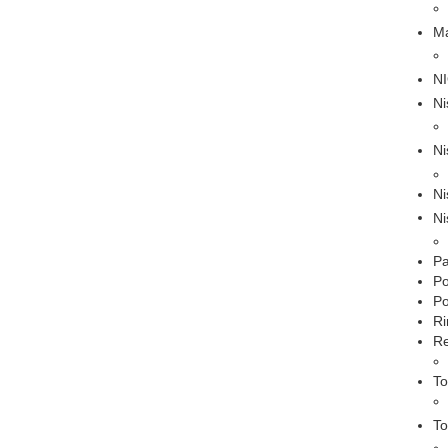
Ma
N
Ni
Ni
Ni
Ni
P
Po
Po
Ri
Re
To
To