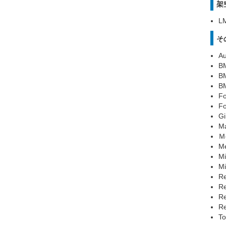
架
L
そ
Au
B
BM
B
Fo
Fo
Gi
M
Ｍ
M
M
Mi
Re
Re
R
R
T