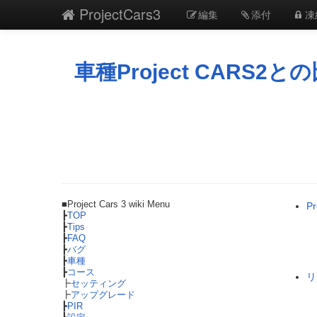
ProjectCars3
編集
添付
凍
車種Project CARS2と
■Project Cars 3 wiki Menu
P
┣
TOP
┣
Tips
┣
FAQ
┣
バグ
┣
車種
┣
コース
リ
┣
セッティング
┣
アップグレード
┣
PIR