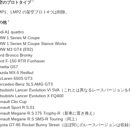
†
空のプロトタイプ
MP1、LMP2 の架空プロト4つは削除。
†
の他
di A1 quattro
MW 1 Series M Coupe
W 1 Series M Coupe Stance Works
MW M3 GT4 (E92)
rd Bronco Bronky
rd F-150 RTR Funhaver
netta G57
azda MX-5 Redbul
cLaren 650S GT3
ercedes-Benz SLS AMG GT3
itsubishi Lancer Evolution VI SVA（これとは異なるレースバージョン
tsubishi Lancer Evolution X FQ400
nault Clio Cup
nault Sport R.S.01
enault Megane R.S 275 Trophy-R（新車に置き換え）
enault Megane R.S SMS-R Touring（同上）
oyota GT-86 Rocket Bunny Street（ほぼ同じのレースバージョンは収録