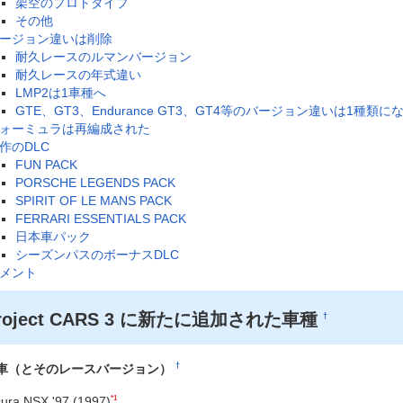
架空のプロトタイプ
その他
ージョン違いは削除
耐久レースのルマンバージョン
耐久レースの年式違い
LMP2は1車種へ
GTE、GT3、Endurance GT3、GT4等のバージョン違いは1種類に
ォーミュラは再編成された
作のDLC
FUN PACK
PORSCHE LEGENDS PACK
SPIRIT OF LE MANS PACK
FERRARI ESSENTIALS PACK
日本車パック
シーズンパスのボーナスDLC
メント
roject CARS 3 に新たに追加された車種
†
†
車（とそのレースバージョン）
*1
ura NSX '97 (1997)