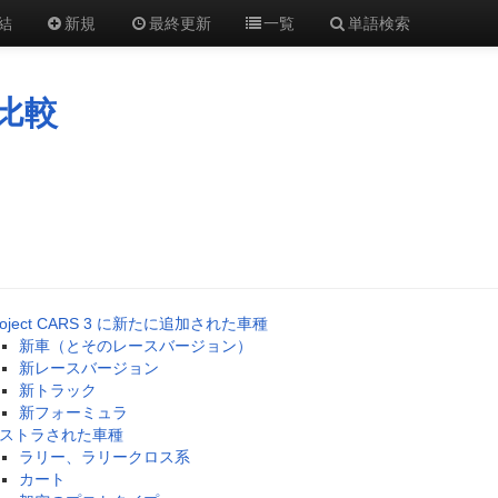
結
新規
最終更新
一覧
単語検索
の比較
roject CARS 3 に新たに追加された車種
新車（とそのレースバージョン）
新レースバージョン
新トラック
新フォーミュラ
ストラされた車種
ラリー、ラリークロス系
カート