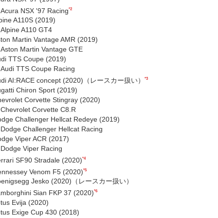
*2
Acura NSX '97 Racing
pine A110S (2019)
Alpine A110 GT4
ton Martin Vantage AMR (2019)
Aston Martin Vantage GTE
di TTS Coupe (2019)
Audi TTS Coupe Racing
*3
udi AI:RACE concept (2020)（レースカー扱い）
gatti Chiron Sport (2019)
evrolet Corvette Stingray (2020)
Chevrolet Corvette C8.R
dge Challenger Hellcat Redeye (2019)
Dodge Challenger Hellcat Racing
dge Viper ACR (2017)
Dodge Viper Racing
*4
rrari SF90 Stradale (2020)
*5
nnessey Venom F5 (2020)
oenigsegg Jesko (2020)（レースカー扱い）
*6
mborghini Sian FKP 37 (2020)
tus Evija (2020)
tus Exige Cup 430 (2018)