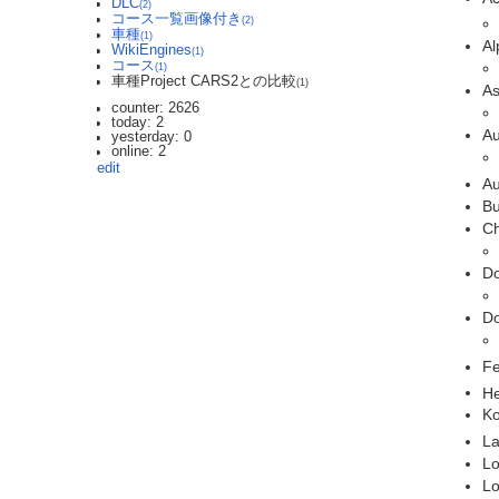
DLC
(2)
コース一覧画像付き
(2)
車種
(1)
Al
WikiEngines
(1)
コース
(1)
車種Project CARS2との比較
(1)
As
counter: 2626
today: 2
Au
yesterday: 0
online: 2
edit
A
Bu
Ch
Do
Do
Fe
He
K
La
Lo
Lo