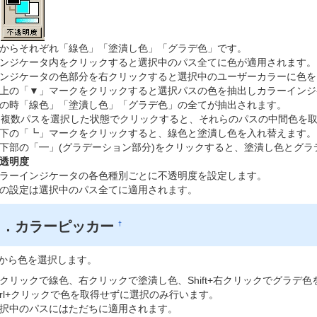
からそれぞれ「線色」「塗潰し色」「グラデ色」です。
ンジケータ内をクリックすると選択中のパス全てに色が適用されます。
ンジケータの色部分を右クリックすると選択中のユーザーカラーに色を
上の「▼」マークをクリックすると選択パスの色を抽出しカラーインジ
の時「線色」「塗潰し色」「グラデ色」の全てが抽出されます。
複数パスを選択した状態でクリックすると、それらのパスの中間色を
下の「┗」マークをクリックすると、線色と塗潰し色を入れ替えます。
下部の「━」(グラデーション部分)をクリックすると、塗潰し色とグラ
透明度
ラーインジケータの各色種別ごとに不透明度を設定します。
の設定は選択中のパス全てに適用されます。
６．カラーピッカー
†
から色を選択します。
クリックで線色、右クリックで塗潰し色、Shift+右クリックでグラデ
trl+クリックで色を取得せずに選択のみ行います。
択中のパスにはただちに適用されます。