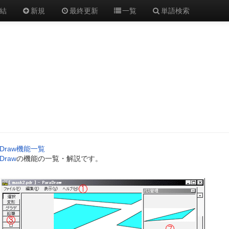
結
新規
最終更新
一覧
単語検索
aDraw機能一覧
aDraw
の機能の一覧・解説です。