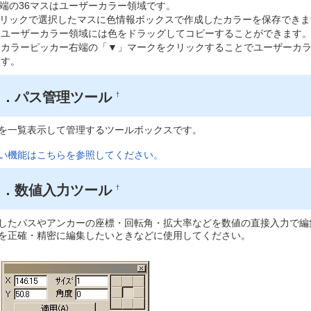
端の36マスはユーザーカラー領域です。
リックで選択したマスに色情報ボックスで作成したカラーを保存できま
ユーザーカラー領域には色をドラッグしてコピーすることができます
カラーピッカー右端の「▼」マークをクリックすることでユーザーカ
す。
７．パス管理ツール
†
を一覧表示して管理するツールボックスです。
い機能はこちらを参照してください。
８．数値入力ツール
†
したパスやアンカーの座標・回転角・拡大率などを数値の直接入力で編
を正確・精密に編集したいときなどに使用してください。