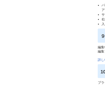
パ
ア
サ
右
入
編集
編集
詳し
1
ブラ