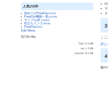
C
人気の5件
マ
ク
初めてのParaFla
(107605)
ParaFla!機能一覧
(107406)
サンプルpfl.
(106822)
役立ちリンク
(99766)
ParaFla
(94013)
Edit Menu
ここ
52734 Hits
詳し
Total: 17.6 MB
text: 1.5 MB
attached: 16.1 MB
線や