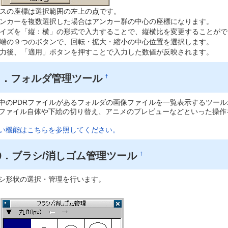
スの座標は選択範囲の左上の点です。
ンカーを複数選択した場合はアンカー群の中心の座標になります。
イズを「縦：横」の形式で入力することで、縦横比を変更することがで
端の９つのボタンで、回転・拡大・縮小の中心位置を選択します。
力後、「適用」ボタンを押すことで入力した数値が反映されます。
９．フォルダ管理ツール
†
中のPDRファイルがあるフォルダの画像ファイルを一覧表示するツー
ファイル自体や下絵の切り替え、アニメのプレビューなどといった操作
い機能はこちらを参照してください。
0．ブラシ/消しゴム管理ツール
†
シ形状の選択・管理を行います。