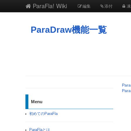
ParaFla! Wiki
編集
添付
凍
ParaDraw機能一覧
Par
Par
Menu
初めてのParaFla
ParaFlaとは