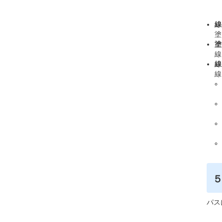
線
塗
塗
線
線
線
パス