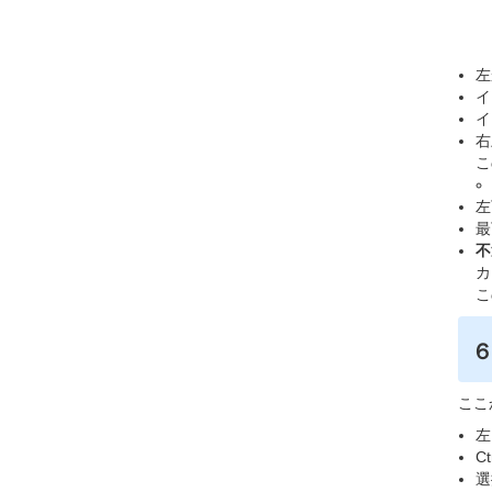
左
イ
イ
右
こ
左
最
不
カ
こ
ここ
左
C
選