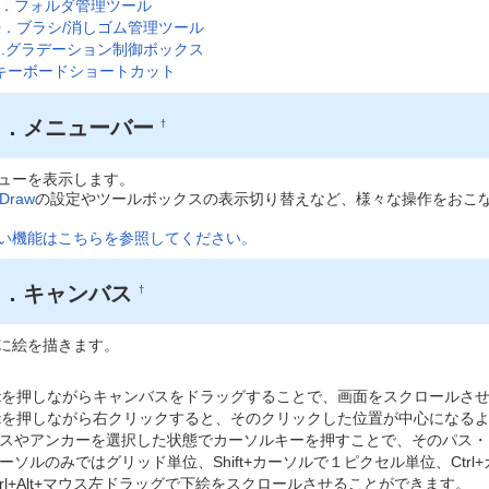
．フォルダ管理ツール
0．ブラシ/消しゴム管理ツール
1.グラデーション制御ボックス
キーボードショートカット
１．メニューバー
†
ューを表示します。
aDraw
の設定やツールボックスの表示切り替えなど、様々な操作をおこ
い機能はこちらを参照してください。
２．キャンバス
†
に絵を描きます。
ltを押しながらキャンバスをドラッグすることで、画面をスクロールさ
ltを押しながら右クリックすると、そのクリックした位置が中心になる
スやアンカーを選択した状態でカーソルキーを押すことで、そのパス・
ーソルのみではグリッド単位、Shift+カーソルで１ピクセル単位、Ctrl+カ
trl+Alt+マウス左ドラッグで下絵をスクロールさせることができます。