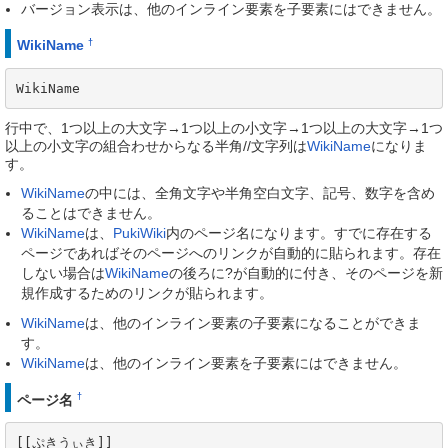
バージョン表示は、他のインライン要素を子要素にはできません。
†
WikiName
WikiName
行中で、1つ以上の大文字→1つ以上の小文字→1つ以上の大文字→1つ
以上の小文字の組合わせからなる半角//文字列は
WikiName
になりま
す。
WikiName
の中には、全角文字や半角空白文字、記号、数字を含め
ることはできません。
WikiName
は、
PukiWiki
内のページ名になります。すでに存在する
ページであればそのページへのリンクが自動的に貼られます。存在
しない場合は
WikiName
の後ろに?が自動的に付き、そのページを新
規作成するためのリンクが貼られます。
WikiName
は、他のインライン要素の子要素になることができま
す。
WikiName
は、他のインライン要素を子要素にはできません。
†
ページ名
[[ぷきうぃき]]