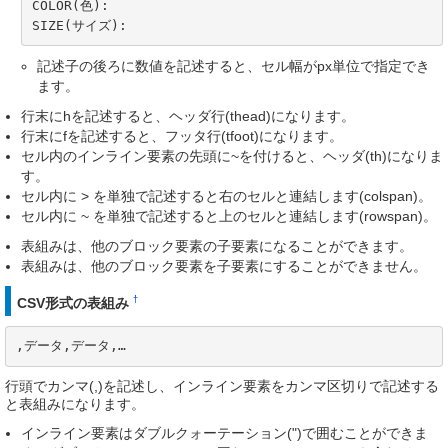
COLOR(色):

SIZE(サイズ):
記述子の後ろに数値を記述すると、セル幅がpx単位で指定でき
ます。
行末にhを記述すると、ヘッダ行(thead)になります。
行末にfを記述すると、フッタ行(tfoot)になります。
セル内のインライン要素の先頭に~を付けると、ヘッダ(th)になりま
す。
セル内に > を単独で記述すると右のセルと連結します(colspan)。
セル内に ~ を単独で記述すると上のセルと連結します(rowspan)。
表組みは、他のブロック要素の子要素になることができます。
表組みは、他のブロック要素を子要素にすることができません。
†
CSV形式の表組み
,データ,データ,…
行頭でカンマ(,)を記述し、インライン要素をカンマ区切りで記述する
と表組みになります。
インライン要素はダブルクォーテーション(")で囲むことができま