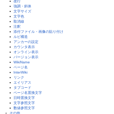
改行
強調・斜体
文字サイズ
文字色
取消線
注釈
添付ファイル・画像の貼り付け
ルビ構造
アンカーの設定
カウンタ表示
オンライン表示
バージョン表示
WikiName
ページ名
InterWiki
リンク
エイリアス
タブコード
ページ名置換文字
日時置換文字
文字参照文字
数値参照文字
その他