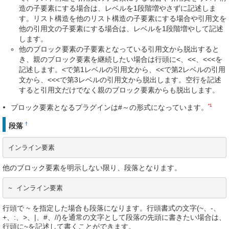
造の子要素にする場合は、レベルを1段階増やさずに記述しま
す。リスト構造を他のリスト構造の子要素にする場合や引用文を
他の引用文の子要素にする場合は、レベルを1段階増やして記述
します。
他のブロック要素の子要素となっている引用文から脱出すると
き、親のブロック要素を継続したい場合は行頭に<、<<、<<<を
記述します。<で第1レベルの引用文から、<<で第2レベルの引用
文から、<<<で第3レベルの引用文から脱出します。空行を記述
すると引用文だけでなく親のブロック要素からも脱出します。
*1
ブロック要素となるプラグインは#～の形式になっています。
†
段落
インライン要素
他のブロック要素を明示しない限り、段落となります。
~ インライン要素
行頭で ~ を指定した場合も段落になります。行頭書式の文字(~、-、
+、:、>、|、#、//)を通常の文字として段落の先頭に書きたい場合は、
行頭に~を記述して書くことができます。