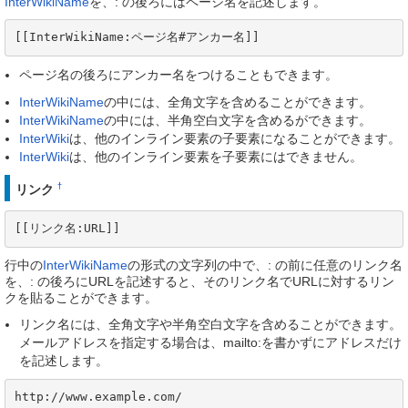
InterWikiName
を、: の後ろにはページ名を記述します。
[[InterWikiName:ページ名#アンカー名]]
ページ名の後ろにアンカー名をつけることもできます。
InterWikiName
の中には、全角文字を含めることができます。
InterWikiName
の中には、半角空白文字を含めるができます。
InterWiki
は、他のインライン要素の子要素になることができます。
InterWiki
は、他のインライン要素を子要素にはできません。
†
リンク
[[リンク名:URL]]
行中の
InterWikiName
の形式の文字列の中で、: の前に任意のリンク名
を、: の後ろにURLを記述すると、そのリンク名でURLに対するリン
クを貼ることができます。
リンク名には、全角文字や半角空白文字を含めることができます。
メールアドレスを指定する場合は、mailto:を書かずにアドレスだけ
を記述します。
http://www.example.com/
