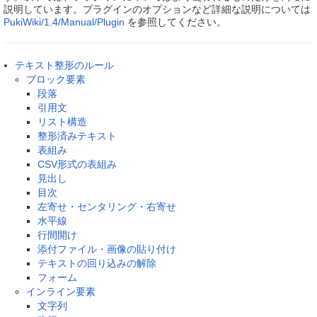
説明しています。プラグインのオプションなど詳細な説明については
PukiWiki/1.4/Manual/Plugin
を参照してください。
テキスト整形のルール
ブロック要素
段落
引用文
リスト構造
整形済みテキスト
表組み
CSV形式の表組み
見出し
目次
左寄せ・センタリング・右寄せ
水平線
行間開け
添付ファイル・画像の貼り付け
テキストの回り込みの解除
フォーム
インライン要素
文字列