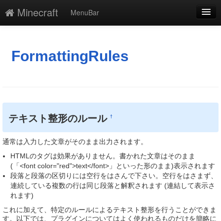
Minecraft
MenuBar
編集
添付
FormattingRules
凍結解除
新規
最終更新
テキスト整形のルール
†
一覧
通常は入力した文章がそのまま出力されます。
単語検索
HTMLのタグは効果がありません。書かれた文章はそのまま
(「<font color="red">text</font>」といった形のまま)表示されます
段落と段落の区切りには空行をはさんで下さい。空行をはさまず、
連続している複数の行は同じ段落と解釈されます (連結して表示さ
れます)
これに加えて、特定のルールによるテキスト整形を行うことができま
す。以下では、プラグインについてはよく使われるものだけを簡略に