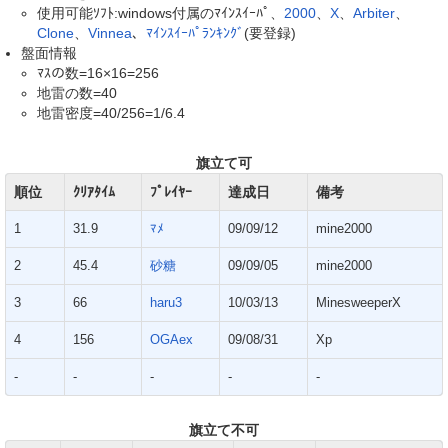
使用可能ｿﾌﾄ:windows付属のﾏｲﾝｽｲｰﾊﾟ、
2000
、
X
、
Arbiter
、
Clone
、
Vinnea
、
ﾏｲﾝｽｲｰﾊﾟﾗﾝｷﾝｸﾞ
(要登録)
盤面情報
ﾏｽの数=16×16=256
地雷の数=40
地雷密度=40/256=1/6.4
旗立て可
順位
ｸﾘｱﾀｲﾑ
ﾌﾟﾚｲﾔｰ
達成日
備考
1
31.9
ﾏﾒ
09/09/12
mine2000
2
45.4
砂糖
09/09/05
mine2000
3
66
haru3
10/03/13
MinesweeperX
4
156
OGAex
09/08/31
Xp
-
-
-
-
-
旗立て不可