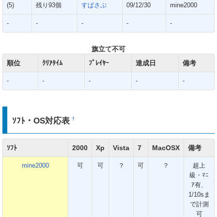
(5)
残り93個
すぱさぶ
09/12/30
mine2000
-
-
-
-
-
旗立て不可
順位
ｸﾘｱﾀｲﾑ
ﾌﾟﾚｲﾔｰ
達成日
備考
-
-
-
-
-
ｿﾌﾄ・OS対応表
†
ｿﾌﾄ
2000
Xp
Vista
7
MacOSX
備考
mine2000
可
可
？
可
？
超上
級・ﾏﾆ
ｱ有、
1/10sま
で計測
可