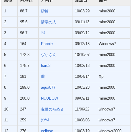
順位
ｸﾘｱﾀｲﾑ
ﾌﾟﾚｲﾔｰ
達成日
備考
1
88.7
砂糖
10/03/29
mine2000
2
95.6
情弱の人
09/11/13
mine2000
3
96.7
ﾏﾒ
09/09/12
mine2000
4
164
Rabbie
09/12/13
Windows7
5
172.3
ヴぃさん
10/10/07
mine2000
6
178.7
haru3
10/02/13
mine2000
7
191
朧
10/04/14
Xp
8
199.0
aqua877
10/03/23
mine2000
9
208.0
NUUBOW
09/09/11
mine2000
10
247
友達のらめぇ
11/06/22
windows7
11
259
ﾀﾝﾔｵ
10/08/03
windows7
12
276
eclipse
10/03/19
windows2000