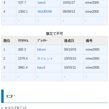
3
537.7
haru3
10/01/27
mine2000
4
1350.1
NUUBOW
09/09/13
mine2000
-
-
-
-
-
旗立て不可
順位
ｸﾘｱﾀｲﾑ
ﾌﾟﾚｲﾔｰ
達成日
備考
1
368.3
hifumi
09/10/03
mine2000
2
1379.4
サイレント
10/03/15
mine2000
3
3981.4
haru3
10/03/11
mine2000
-
-
-
-
-
ﾏﾆｱ
†
ﾙｰﾙ:ﾏﾆｱをﾌﾟﾚｲ