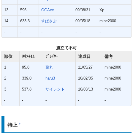
13
596
OGAex
09/08/31
Xp
14
633.3
すぱさぶ
09/05/18
mine2000
-
-
-
-
-
旗立て不可
順位
ｸﾘｱﾀｲﾑ
ﾌﾟﾚｲﾔｰ
達成日
備考
1
95.8
藤丸
11/05/27
mine2000
2
339.0
haru3
10/02/05
mine2000
3
537.8
サイレント
10/03/13
mine2000
-
-
-
-
-
特上
†