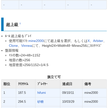
-
-
-
-
-
超上級
†
ﾙｰﾙ:超上級をﾌﾟﾚｲ
使用可能ｿﾌﾄ:
mine2000
にて超上級を選択、もしくは
X
、
Arbiter
、
Clone
、
Vinnea
にて、Height24×Width48･Mines256にｶｽﾀﾏｲｽﾞ
盤面情報
ﾏｽの数=24×48=1152
地雷の数=256
地雷密度=256/1152=1/4.5
旗立て可
順位
ｸﾘｱﾀｲﾑ
ﾌﾟﾚｲﾔｰ
達成日
備考
1
187.5
hifumi
09/10/11
mine2000
2
294.5
砂糖
10/03/29
mine2000