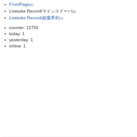
FrontPage
(1)
Livetube Record/マインスイーパ
(1)
Livetube Record/超魔界村
(1)
counter: 12755
today: 1
yesterday: 1
online: 1