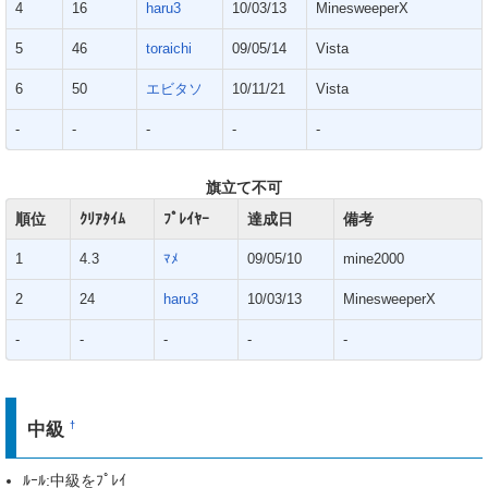
4
16
haru3
10/03/13
MinesweeperX
5
46
toraichi
09/05/14
Vista
6
50
エビタソ
10/11/21
Vista
-
-
-
-
-
旗立て不可
順位
ｸﾘｱﾀｲﾑ
ﾌﾟﾚｲﾔｰ
達成日
備考
1
4.3
ﾏﾒ
09/05/10
mine2000
2
24
haru3
10/03/13
MinesweeperX
-
-
-
-
-
中級
†
ﾙｰﾙ:中級をﾌﾟﾚｲ