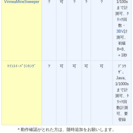
VinneaMineSweeper
？
可
？
？
？
1/100s
まで計
測可、ｸ
ﾘｯｸ回
数・
3BV
計
測可、
初級
8×8、
＋1秒
ﾏｲﾝｽｲｰﾊﾟﾗﾝｷﾝｸﾞ
？
可
可
可
可
ﾌﾞﾗｳ
ｻﾞ、
Java、
1/1000s
まで計
測可、ｸ
ﾘｯｸ回
数計測
可、要
登録
＊動作確認がとれた方は、随時追加をお願いします。