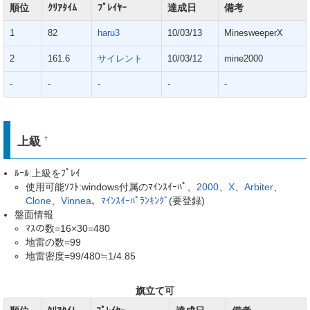
順位
ｸﾘｱﾀｲﾑ
ﾌﾟﾚｲﾔｰ
達成日
備考
1
82
haru3
10/03/13
MinesweeperX
2
161.6
サイレント
10/03/12
mine2000
-
-
-
-
-
上級
†
ﾙｰﾙ:上級をﾌﾟﾚｲ
使用可能ｿﾌﾄ:windows付属のﾏｲﾝｽｲｰﾊﾟ、
2000
、
X
、
Arbiter
、
Clone
、
Vinnea
、
ﾏｲﾝｽｲｰﾊﾟﾗﾝｷﾝｸﾞ
(要登録)
盤面情報
ﾏｽの数=16×30=480
地雷の数=99
地雷密度=99/480≒1/4.85
旗立て可