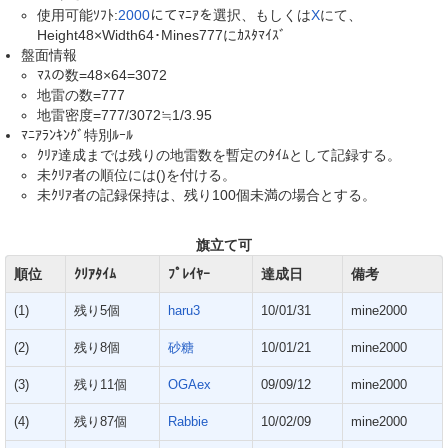
使用可能ｿﾌﾄ:
2000
にてﾏﾆｱを選択、もしくは
X
にて、
Height48×Width64･Mines777にｶｽﾀﾏｲｽﾞ
盤面情報
ﾏｽの数=48×64=3072
地雷の数=777
地雷密度=777/3072≒1/3.95
ﾏﾆｱﾗﾝｷﾝｸﾞ特別ﾙｰﾙ
ｸﾘｱ達成までは残りの地雷数を暫定のﾀｲﾑとして記録する。
未ｸﾘｱ者の順位には()を付ける。
未ｸﾘｱ者の記録保持は、残り100個未満の場合とする。
旗立て可
順位
ｸﾘｱﾀｲﾑ
ﾌﾟﾚｲﾔｰ
達成日
備考
(1)
残り5個
haru3
10/01/31
mine2000
(2)
残り8個
砂糖
10/01/21
mine2000
(3)
残り11個
OGAex
09/09/12
mine2000
(4)
残り87個
Rabbie
10/02/09
mine2000