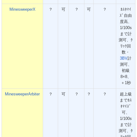
MinesweeperX
？
可
？
可
？
ｶｽﾀﾏｲ
ｽﾞ自由
度高、
1/100s
まで計
測可、ｸ
ﾘｯｸ回
数・
3BV
計
測可、
初級
8×8、
＋1秒
MinesweeperArbiter
？
可
？
？
？
超上級
までｶｽ
ﾀﾏｲｽﾞ
可、
1/100s
まで計
測可、ｸ