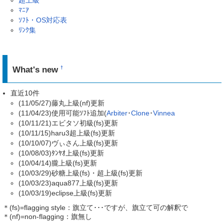
ﾏﾆｱ
ｿﾌﾄ・OS対応表
ﾘﾝｸ集
What's new
†
直近10件
(11/05/27)藤丸上級(nf)更新
(11/04/23)使用可能ｿﾌﾄ追加(
Arbiter
･
Clone
･
Vinnea
(10/11/21)エビタソ初級(fs)更新
(10/11/15)haru3超上級(fs)更新
(10/10/07)ヴぃさん上級(fs)更新
(10/08/03)ﾀﾝﾔｵ上級(fs)更新
(10/04/14)朧上級(fs)更新
(10/03/29)砂糖上級(fs)・超上級(fs)更新
(10/03/23)aqua877上級(fs)更新
(10/03/19)eclipse上級(fs)更新
＊(fs)=flagging style：旗立て･･･ですが、旗立て可の解釈で
＊(nf)=non-flagging：旗無し