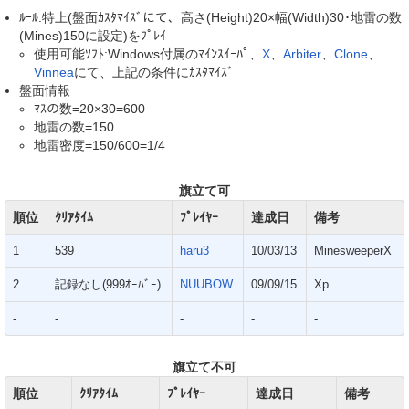
ﾙｰﾙ:特上(盤面ｶｽﾀﾏｲｽﾞにて、高さ(Height)20×幅(Width)30･地雷の数
(Mines)150に設定)をﾌﾟﾚｲ
使用可能ｿﾌﾄ:Windows付属のﾏｲﾝｽｲｰﾊﾟ、
X
、
Arbiter
、
Clone
、
Vinnea
にて、上記の条件にｶｽﾀﾏｲｽﾞ
盤面情報
ﾏｽの数=20×30=600
地雷の数=150
地雷密度=150/600=1/4
旗立て可
順位
ｸﾘｱﾀｲﾑ
ﾌﾟﾚｲﾔｰ
達成日
備考
1
539
haru3
10/03/13
MinesweeperX
2
記録なし(999ｵｰﾊﾞｰ)
NUUBOW
09/09/15
Xp
-
-
-
-
-
旗立て不可
順位
ｸﾘｱﾀｲﾑ
ﾌﾟﾚｲﾔｰ
達成日
備考