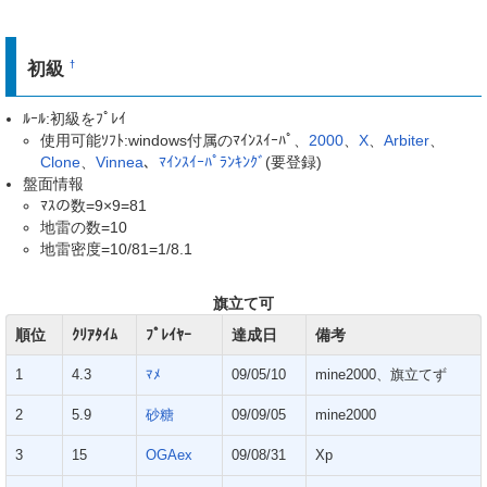
初級
†
ﾙｰﾙ:初級をﾌﾟﾚｲ
使用可能ｿﾌﾄ:windows付属のﾏｲﾝｽｲｰﾊﾟ、
2000
、
X
、
Arbiter
、
Clone
、
Vinnea
、
ﾏｲﾝｽｲｰﾊﾟﾗﾝｷﾝｸﾞ
(要登録)
盤面情報
ﾏｽの数=9×9=81
地雷の数=10
地雷密度=10/81=1/8.1
旗立て可
順位
ｸﾘｱﾀｲﾑ
ﾌﾟﾚｲﾔｰ
達成日
備考
1
4.3
ﾏﾒ
09/05/10
mine2000、旗立てず
2
5.9
砂糖
09/09/05
mine2000
3
15
OGAex
09/08/31
Xp