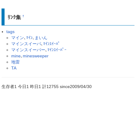
ﾘﾝｸ集
†
tags
マイン
､
ﾏｲﾝ
､
まいん
マインスイーパ
､
ﾏｲﾝｽｲｰﾊﾟ
マインスイーパー
､
ﾏｲﾝｽｲｰﾊﾟｰ
mine
､
minesweeper
地雷
TA
生存者1 今日1 昨日1 計12755 since2009/04/30