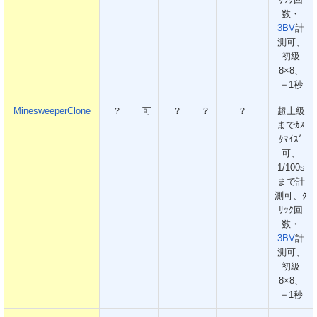
ﾘｯｸ回
数・
3BV
計
測可、
初級
8×8、
＋1秒
MinesweeperClone
？
可
？
？
？
超上級
までｶｽ
ﾀﾏｲｽﾞ
可、
1/100s
まで計
測可、ｸ
ﾘｯｸ回
数・
3BV
計
測可、
初級
8×8、
＋1秒