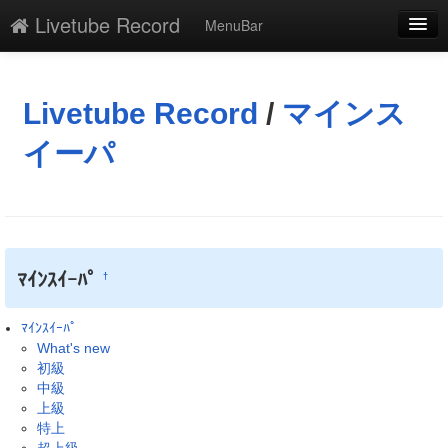
Livetube Record
MenuBar
編集
添付
Livetube Record
/
マインス
凍結
イーパ
新規
最終更新
一覧
ﾏｲﾝｽｲｰﾊﾟ
†
単語検索
ﾏｲﾝｽｲｰﾊﾟ
What's new
初級
中級
上級
特上
超上級