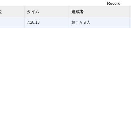
Record
位
タイム
達成者
7:28:13
超ＴＡＳ人