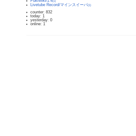
PukiWiki/1.4
(1)
Livetube Record/マインスイーパ
(1)
counter: 832
today: 1
yesterday: 0
online: 1
2023.3.12 DoSアタックを受け通信が遮断されており、ご迷惑をおかけしま
利用規約: 利用者は、WikiHouseに対し、投稿コンテンツを自由に利用で
Last-modified: 2014-03-07 (金) 21:42:28 (4536d)
エラー等で表示されないページがありましたら、URLを support@wikihouse.
Site admin:
WikiHouse - 無料レンタルWikiサービス
:
WikiHouseランキング