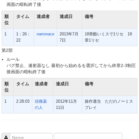
画面の暗転終了後
順
タイム
達成者
達成日
備考
位
1
1：26：
narronace
2013年7月
18章酷いミスで1リセ 19
22
7日
章1リセ
第2部
ルール
バグ禁止、連射器なし 最初から始めるを選択してから終章2-3制圧
後画面の暗転終了後
順
タイム
達成者
達成日
備考
位
1
2:28:03
頭痛薬
2012年11月
操作適当 ただのノーミス
の人
11日
プレイ