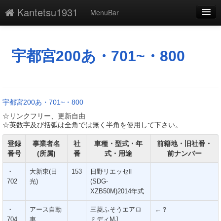
Kantetsu1931
MenuBar
編集
添付
宇都宮200あ・701~・800
凍結
新規
宇都宮200あ・701~・800
最終更新
☆リンクフリー、更新自由
☆英数字及び括弧は全角では無く半角を使用して下さい。
一覧
登録
事業者名
社
車種・型式・年
前籍地・旧社番・
単語検索
番号
(所属)
番
式・用途
前ナンバー
・
大新東(日
153
日野リエッセⅡ
702
光)
(SDG-
XZB50M)2014年式
・
アース自動
三菱ふそうエアロ
←？
704
車
ミディMJ