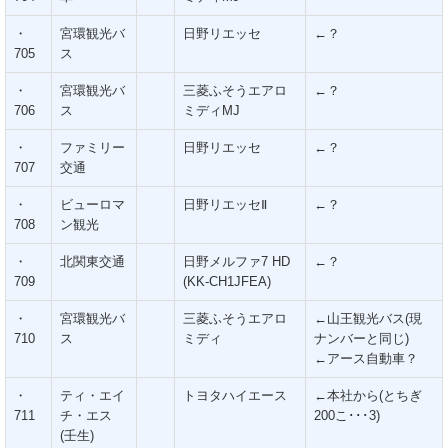
・
宮環観光バ
日野リエッセ
←？
705
ス
・
宮環観光バ
三菱ふそうエアロ
←？
706
ス
ミディMJ
・
ファミリー
日野リエッセ
←？
707
交通
・
ビューロマ
日野リエッセⅡ
←？
708
ン観光
・
北関東交通
日野メルファ7 HD
←？
709
(KK-CH1JFEA)
・
宮環観光バ
三菱ふそうエアロ
←山王観光バス(現
710
ス
ミディ
ナンバーと同じ)
←アース自動車？
・
ティ・エイ
トヨタハイエース
←本社から(とちぎ
711
チ・エス
200こ･･･3)
(壬生)