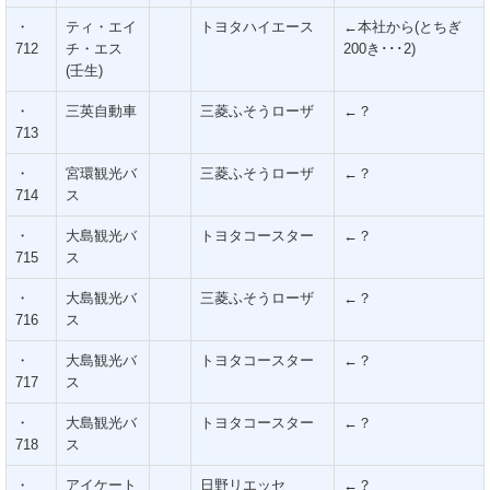
・
ティ・エイ
トヨタハイエース
←本社から(とちぎ
712
チ・エス
200き･･･2)
(壬生)
・
三英自動車
三菱ふそうローザ
←？
713
・
宮環観光バ
三菱ふそうローザ
←？
714
ス
・
大島観光バ
トヨタコースター
←？
715
ス
・
大島観光バ
三菱ふそうローザ
←？
716
ス
・
大島観光バ
トヨタコースター
←？
717
ス
・
大島観光バ
トヨタコースター
←？
718
ス
・
アイケート
日野リエッセ
←？