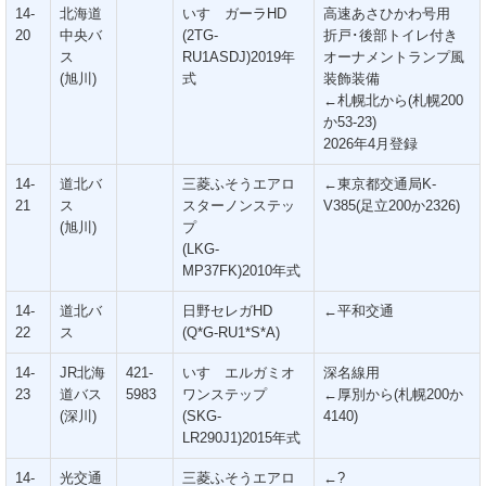
14-
北海道
いすゞガーラHD
高速あさひかわ号用
20
中央バ
(2TG-
折戸･後部トイレ付き
ス
RU1ASDJ)2019年
オーナメントランプ風
(旭川)
式
装飾装備
←札幌北から(札幌200
か53-23)
2026年4月登録
14-
道北バ
三菱ふそうエアロ
←東京都交通局K-
21
ス
スターノンステッ
V385(足立200か2326)
(旭川)
プ
(LKG-
MP37FK)2010年式
14-
道北バ
日野セレガHD
←平和交通
22
ス
(Q*G-RU1*S*A)
14-
JR北海
421-
いすゞエルガミオ
深名線用
23
道バス
5983
ワンステップ
←厚別から(札幌200か
(深川)
(SKG-
4140)
LR290J1)2015年式
14-
光交通
三菱ふそうエアロ
←?