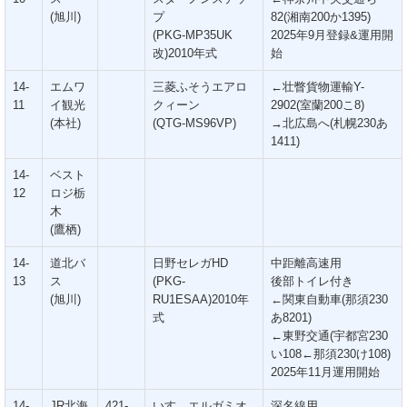
(旭川)
プ
82(湘南200か1395)
(PKG-MP35UK
2025年9月登録&運用開
改)2010年式
始
14-
エムワ
三菱ふそうエアロ
←壮瞥貨物運輸Y-
11
イ観光
クィーン
2902(室蘭200こ8)
(本社)
(QTG-MS96VP)
→北広島へ(札幌230あ
1411)
14-
ベスト
12
ロジ栃
木
(鷹栖)
14-
道北バ
日野セレガHD
中距離高速用
13
ス
(PKG-
後部トイレ付き
(旭川)
RU1ESAA)2010年
←関東自動車(那須230
式
あ8201)
←東野交通(宇都宮230
い108←那須230け108)
2025年11月運用開始
14-
JR北海
421-
いすゞエルガミオ
深名線用