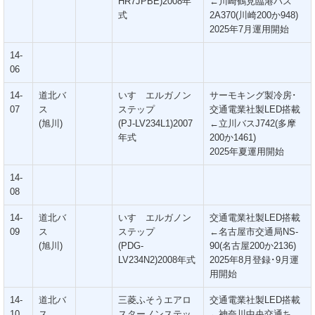
HR7JPBE)2008年
←川崎鶴見臨港バス
式
2A370(川崎200か948)
2025年7月運用開始
14-
06
14-
道北バ
いすゞエルガノン
サーモキング製冷房･
07
ス
ステップ
交通電業社製LED搭載
(旭川)
(PJ-LV234L1)2007
←立川バスJ742(多摩
年式
200か1461)
2025年夏運用開始
14-
08
14-
道北バ
いすゞエルガノン
交通電業社製LED搭載
09
ス
ステップ
←名古屋市交通局NS-
(旭川)
(PDG-
90(名古屋200か2136)
LV234N2)2008年式
2025年8月登録･9月運
用開始
14-
道北バ
三菱ふそうエアロ
交通電業社製LED搭載
10
ス
スターノンステッ
←神奈川中央交通ち