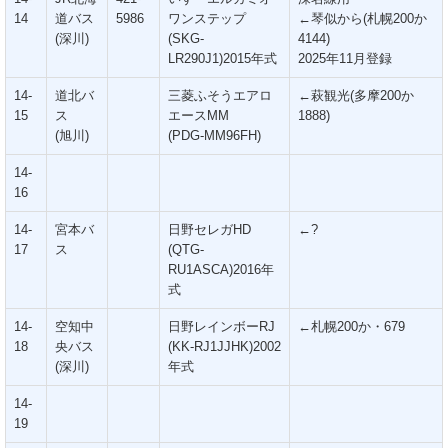
14
道バス
5986
ワンステップ
←琴似から(札幌200か
(深川)
(SKG-
4144)
LR290J1)2015年式
2025年11月登録
14-
道北バ
三菱ふそうエアロ
←萩観光(多摩200か
15
ス
エースMM
1888)
(旭川)
(PDG-MM96FH)
14-
16
14-
宮本バ
日野セレガHD
←?
17
ス
(QTG-
RU1ASCA)2016年
式
14-
空知中
日野レインボーRJ
←札幌200か・679
18
央バス
(KK-RJ1JJHK)2002
(深川)
年式
14-
19