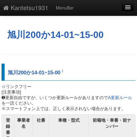
Kantetsu1931
MenuBar
編集
添付
旭川200か14-01~15-00
凍結
新規
最終更新
旭川200か14-01~15-00
†
一覧
☆リンクフリー
[注意事項]
単語検索
➊更新自由ですが、いくつか更新ルールがありますので
A更新ルール
を一読ください。
※スマートフォン上では、正しく表示されない場合があります。
登
事業者
社番
車種・型式
前籍地・車番・前ナ
録
名
ンバー
番