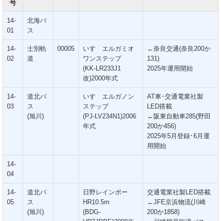
号
14-
北海バ
01
ス
14-
士別軌
00005
いすゞエルガミオ
←奈良交通(奈良200か
02
道
ワンステップ
131)
(KK-LR233J1
2025年運用開始
改)2000年式
14-
道北バ
いすゞエルガノン
AT車･交通電業社製
03
ス
ステップ
LED搭載
(旭川)
(PJ-LV234N1)2006
←阪東自動車285(野田
年式
200か456)
2025年5月登録･6月運
用開始
14-
04
14-
道北バ
日野レインボー
交通電業社製LED搭載
05
ス
HR10.5m
←JFE京浜物流(川崎
(旭川)
(BDG-
200か1858)