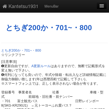
Kantetsu1931
MenuBar
編集
添付
とちぎ200か・701~・800
凍結
新規
とちぎ200か・701~・800
最終更新
☆リンクフリー
[注意事項]
一覧
➊更新自由ですが、
A更新ルール
はありますので、無断で記載形式を
変え無いで下さい。
単語検索
➏何列になっても良いので、年式や除籍・転出入など詳細情報記載に
御協力御願い致します(年は西暦四桁で記載して下さい)。
※スマートフォン上では、正しく表示されない場合が有ります。
登録番号 事業者名 社番 車種・型
式 前籍地・旧社番・前ナンバー
・701 富士観光バス 日野レインボー
Ⅱ(SKG-KR290J1) ←元トーヨーふれ愛バス？