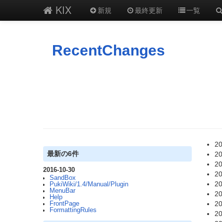
KIX
新規
最終更新
一覧
RecentChanges
20
最新の6件
20
20
2016-10-30
20
SandBox
20
PukiWiki/1.4/Manual/Plugin
MenuBar
20
Help
20
FrontPage
FormattingRules
20