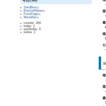
今日の4件
SandBox
(2)
BracketName
重
(1)
FrontPage
(1)
MenuBar
(1)
書
counter: 269
today: 1
yesterday: 0
online: 1
概
引
l
種
重
書