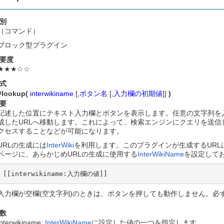
別
（コマンド）
ブロック型プラグイン
要度
★★★☆☆
式
#lookup(
interwikiname
[,
ボタン名
[,
入力欄の初期値
]]
)
要
記述した位置にテキスト入力欄とボタンを表示します。任意の文字列を入力して
成したURLへ移動します。これによって、検索エンジンにクエリを送
クセスすることなどが可能になります。
URLの生成には
InterWiki
を利用します。このプラグインが生成するURL
ページに、あらかじめURLの生成に使用する
InterWikiName
を設定して
[[interwikiname:入力欄の値]]
入力欄が空欄(空文字列)のときは、ボタンを押しても動作しません。必
数
interwikiname:
InterWikiName
に設定した値の一つを指定します。