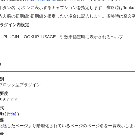
ボタン名: ボタンに表示するキャプションを指定します。省略時は'looku
入力欄の初期値: 初期値を指定したい場合に記入します。省略時は空文
ラグイン内設定
PLUGIN_LOOKUP_USAGE 引数未指定時に表示されるヘルプ
s
†
別
ブロック型プラグイン
要度
★★☆☆☆
式
#ls(
[
title
]
)
要
記述したページより階層化されているページのページ名を一覧表示しま
数