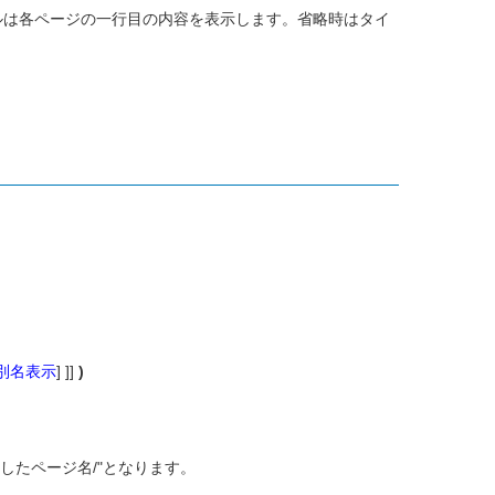
トルは各ページの一行目の内容を表示します。省略時はタイ
kの別名表示
] ]]
)
したページ名/"となります。