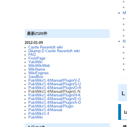
M
最新の20件
N
2012-01-09
Castle Ravenloft wiki
D&amp;D Castle Ravenloft wiki
FAQ
FrontPage
YukiWiki
WikiWikiWeb
WikiName
WikiEngines
SandBox
PukiWiki/1.4/Manual/Plugin/V-Z
PukiWiki/1.4/Manual/Plugin/S-U
PukiWiki/1.4/Manual/Plugin/O-R
PukiWiki/1.4/Manual/Plugin/L-N
L
PukiWiki/1.4/Manual/Plugin/H-K
PukiWiki/1.4/Manual/Plugin/E-G
PukiWiki/1.4/Manual/Plugin/A-D
PukiWiki/1.4/Manual/Plugin
PukiWiki/1.4/Manual
l
PukiWiki/1.4
PukiWiki
種