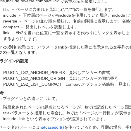
title,include,reverse,compact,link で表示方法を指定します。
title － ページに含まれる見出し(*,**,***)の一覧を併記します。
include － 下位層のページが#includeを使用していた場合、incl
reverse － ページの並び順を反転し、名前の降順に表示します。
compact － 見出しレベルを調整します。
link － #ls2を書いた位置に一覧を表示する代わりにリンクを表
するようにします。
linkの別名表示には、パラメータlinkを指定した際に表示される文字
ジの一覧
となります。
ラグイン内設定
PLUGIN_LS2_ANCHOR_PREFIX 見出しアンカーの書式
PLUGIN_LS2_ANCHOR_ORIGIN 見出しアンカーの開始番号
PLUGIN_LS2_LIST_COMPACT compactオプション省略時、
考
ls プラグインとの違いについて。
階層化されたページの起点となるページが、lsでは記述したページ固定
titleパラメータを指定した場合に、lsでは「ページの一行目」が表
include, link という表示オプションが追加されています。
ページ名のソートには
natcasesort()
を使っているため、昇順の場合、半