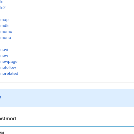
ls
ls2
map
md5
memo
menu
navi
new
newpage
nofollow
norelated
†
astmod
†
別