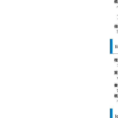
概
備
l
種
重
書
概
l