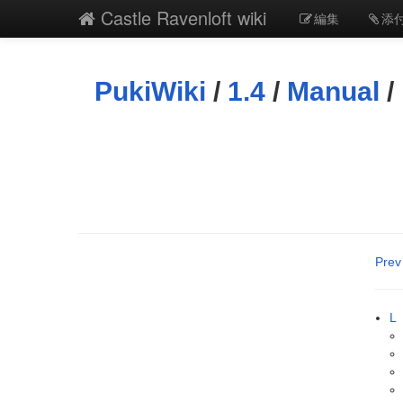
Castle Ravenloft wiki
編集
添
PukiWiki
/
1.4
/
Manual
/
Prev
L