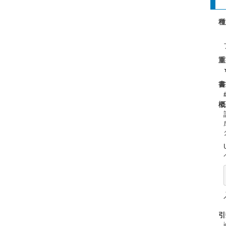
種
重
書
概
引