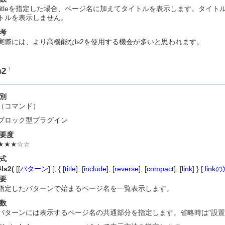
titleを指定した場合、ページ名に加えてタイトルを表示します。タイ
トルを表示しません。
考
実際には、より高機能なls2を使用する機会が多いと思われます。
s2
†
別
（コマンド）
ブロック型プラグイン
要度
★★★☆☆
式
#ls2(
[[
パターン
] [, { [
title
], [
include
], [
reverse
], [
compact
], [
link
] } [,
lin
要
指定したパターンで始まるページ名を一覧表示します。
数
パターンには表示するページ名の共通部分を指定します。省略時は"設置