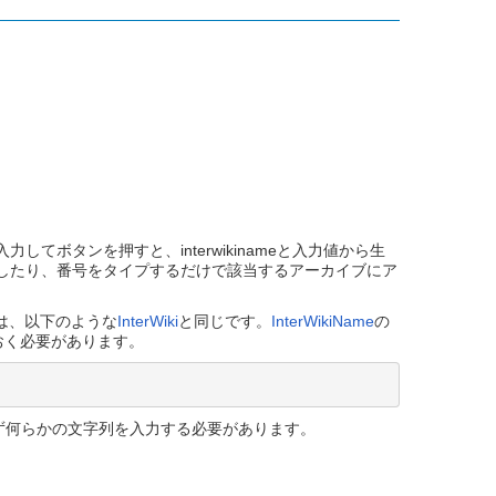
ボタンを押すと、interwikinameと入力値から生
信したり、番号をタイプするだけで該当するアーカイブにア
は、以下のような
InterWiki
と同じです。
InterWikiName
の
おく必要があります。
ず何らかの文字列を入力する必要があります。