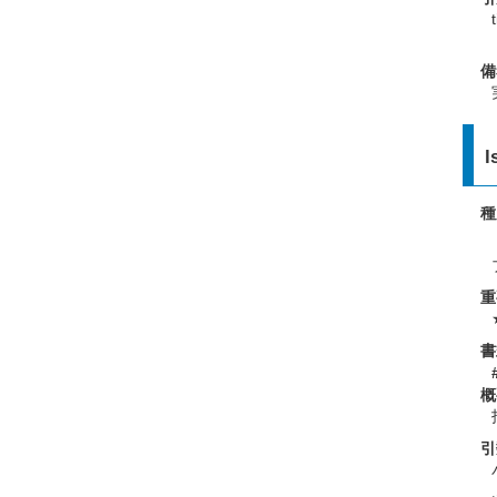
備
l
種
重
書
概
引