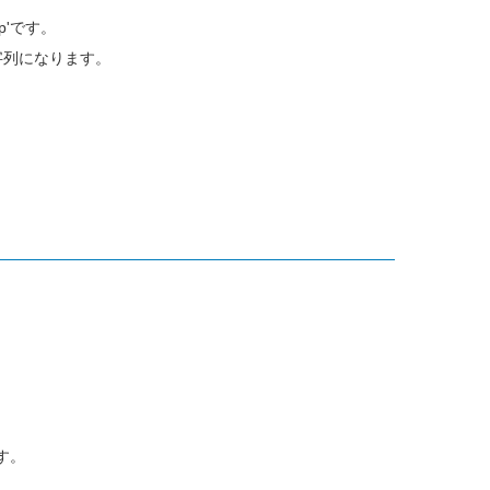
p'です。
字列になります。
す。