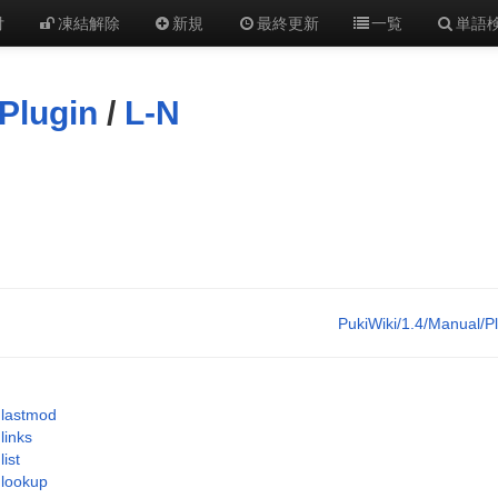
付
凍結解除
新規
最終更新
一覧
単語
Plugin
/
L-N
PukiWiki/1.4/Manual/P
lastmod
links
list
lookup