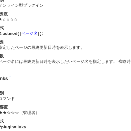
インライン型プラグイン
要度
★☆☆☆☆
式
&lastmod(
[
ページ名
]
);
要
指定したページの最終更新日時を表示します。
数
ページ名には最終更新日時を表示したいページ名を指定します。 省略
inks
†
別
コマンド
要度
★★☆☆☆（管理者）
式
?plugin=links