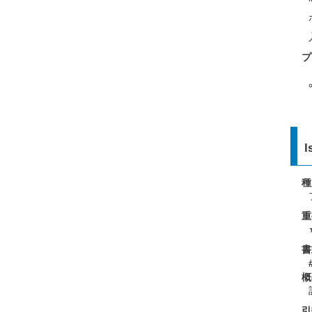
プ
l
種
重
書
概
引