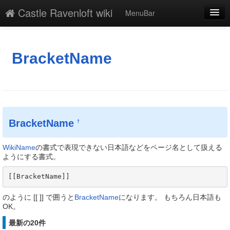
Castle Ravenloft wiki
MenuBar
編集
添付
BracketName
凍結
新規
最終更新
BracketName
†
一覧
WikiName
の書式で表現できない日本語などをページ名として扱える
単語検索
ようにする書式。
[[BracketName]] 
のように [[ ]] で囲うと
BracketName
になります。 もちろん日本語も
OK。
最新の20件