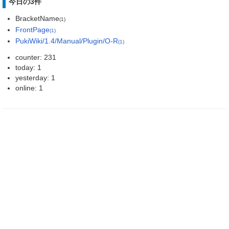
今日の3件
BracketName
(1)
FrontPage
(1)
PukiWiki/1.4/Manual/Plugin/O-R
(1)
counter: 231
today: 1
yesterday: 1
online: 1