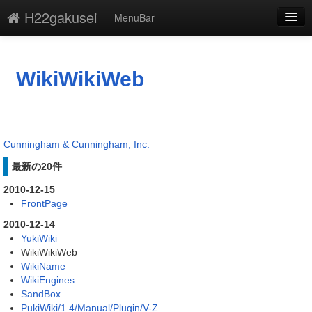
H22gakusei
MenuBar
編集
添付
WikiWikiWeb
凍結
新規
Cunningham & Cunningham, Inc.
最終更新
最新の20件
一覧
2010-12-15
FrontPage
単語検索
2010-12-14
YukiWiki
WikiWikiWeb
WikiName
WikiEngines
SandBox
PukiWiki/1.4/Manual/Plugin/V-Z