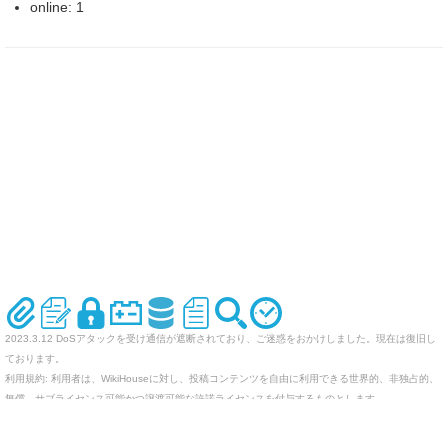
online: 1
2023.3.12 DoSアタックを受け通信が遮断されており、ご迷惑をおかけしました。現在は復旧し
ております。
利用規約: 利用者は、WikiHouseに対し、投稿コンテンツを自由に利用できる世界的、非独占的、
無償、サブライセンス可能かつ譲渡可能な許諾ライセンスを付与するものとします。
オリジナルのWikiを作ってみませんか