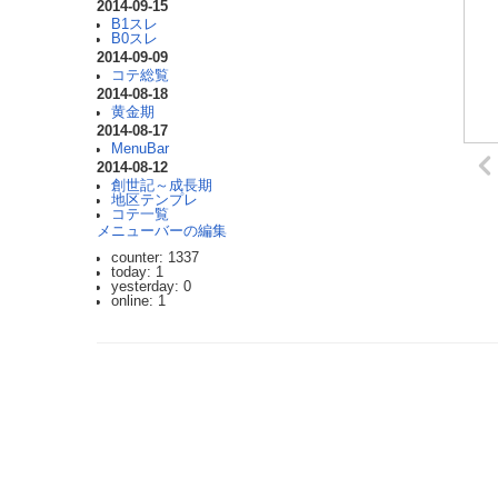
2014-09-15
B1スレ
B0スレ
2014-09-09
コテ総覧
2014-08-18
黄金期
2014-08-17
MenuBar
2014-08-12
創世記～成長期
地区テンプレ
コテ一覧
メニューバーの編集
counter: 1337
today: 1
yesterday: 0
online: 1