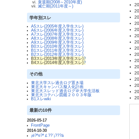
衰退期(2008～2010年度)
20
滅亡期(2011年度～)
20
20
学年別スレ
20
A5スレ(2005年度入学生スレ)
20
A6スレ(2006年度入学生スレ)
A7スレ(2007年度入学生スレ)
20
A8スレ(2008年度入学生スレ)
20
A9スレ(2009年度入学生スレ)
B0スレ(2010年度入学生スレ)
20
B1スレ(2011年度入学生スレ)
20
B2スレ(2012年度入学生スレ)
B3スレ(2013年度入学生スレ)
?
20
B4スレ(2014年度入学生スレ)
?
20
20
その他
20
東北大学スレ過去ログ置き場
20
東北大キャンパス擬人化計画
東北大スレッド過去ログ＠大学生活板
20
東北大コテハン図鑑２００３年版
20
B1スレwiki
最新の10件
2026-05-17
FrontPage
2014-10-30
¡ë?ª¤?ª￡??´¡???ä