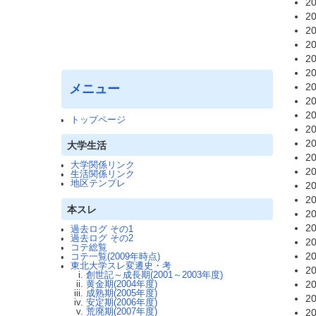
20
20
20
20
20
20
20
メニュー
20
20
トップページ
20
20
大学生活
20
大学関係リンク
20
生活関係リンク
地区テンプレ
20
20
本スレ
20
20
過去ログ その1
過去ログ その2
20
コテ総覧
20
コテ一覧(2009年時点)
東北大学スレ変遷史・考
20
創世記～成長期(2001～2003年度)
20
黄金期(2004年度)
成熟期(2005年度)
20
安定期(2006年度)
20
荒廃期(2007年度)