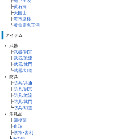
┣
地下王陵
┣
黄石洞
┣
天国山
┣
海市蜃楼
┗
黄仙廟鬼王洞
アイテム
武器
┣
武器/剣宗
┣
武器/詭流
┣
武器/戟門
┗
武器/幻道
防具
┣
防具/共通
┣
防具/剣宗
┣
防具/詭流
┣
防具/戟門
┗
防具/幻道
消耗品
┣
回復薬
┣
血珀
┣
護符･舎利
┗
その他