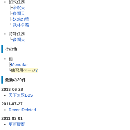
招式任務
┣
帝釈天
┣
多聞天
┣
妖魅幻境
┗
武林争覇
特殊任務
┗
多聞天
その他
他
┣
MenuBar
┗
練習用ページ
?
最新の20件
2013-06-28
天下無双BBS
2011-07-27
RecentDeleted
2011-03-01
更新履歴