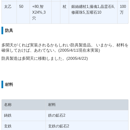
太乙
50
+80,智
杖
銀絲纏杖1,撮魂1,晶霊石6,
100
X24%,3
修羅珠5,五曜石10
万
穴
防具
多聞天がくれば実装されるかもしれい防具製造品。 いまから、材料を
確保しておけば、あわてない。(2005/4/11現在未実装)
防具製造は多聞天に移動しました。(2005/4/22)
材料
名称
材料
鋳鉄
鉄の鉱石2
玄鉄
玄鉄の鉱石2