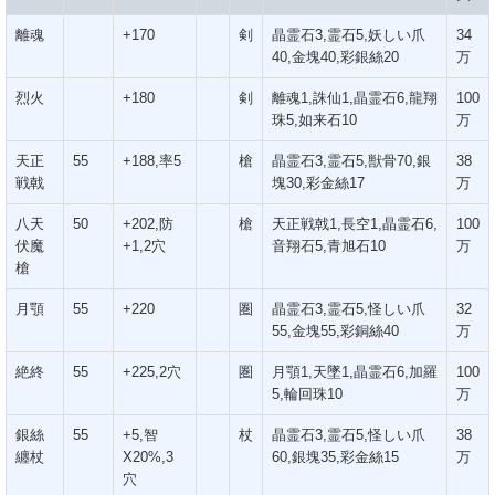
離魂
+170
剣
晶霊石3,霊石5,妖しい爪
34
40,金塊40,彩銀絲20
万
烈火
+180
剣
離魂1,誅仙1,晶霊石6,龍翔
100
珠5,如来石10
万
天正
55
+188,率5
槍
晶霊石3,霊石5,獣骨70,銀
38
戦戟
塊30,彩金絲17
万
八天
50
+202,防
槍
天正戦戟1,長空1,晶霊石6,
100
伏魔
+1,2穴
音翔石5,青旭石10
万
槍
月顎
55
+220
圏
晶霊石3,霊石5,怪しい爪
32
55,金塊55,彩銅絲40
万
絶終
55
+225,2穴
圏
月顎1,天墜1,晶霊石6,加羅
100
5,輪回珠10
万
銀絲
55
+5,智
杖
晶霊石3,霊石5,怪しい爪
38
纏杖
X20%,3
60,銀塊35,彩金絲15
万
穴