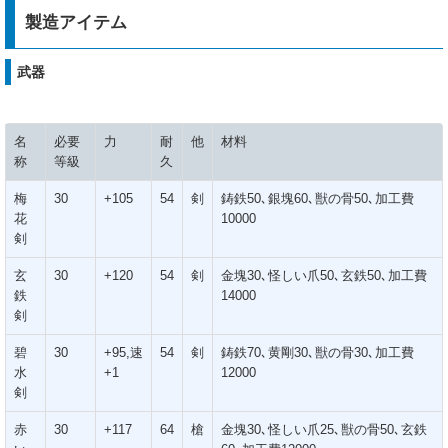
製造アイテム
武器
名
必要
力
耐
他
材料
称
等級
久
梅
30
+105
54
剣
鋳鉄50､銀塊60､獣の骨50､加工費
花
10000
剣
玄
30
+120
54
剣
金塊30､怪しい爪50､玄鉄50､加工費
鉄
14000
剣
碧
30
+95,速
54
剣
鋳鉄70､黄剛30､獣の骨30､加工費
水
+1
12000
剣
赤
30
+117
64
槍
金塊30､怪しい爪25､獣の骨50､玄鉄