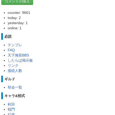
counter: 9661
today: 2
yesterday: 1
online: 1
必読
テンプレ
FAQ
天下無双BBS
したらば掲示板
リンク
接続人数
ギルド
幇会一覧
キャラ&招式
剣宗
戟門
幻道