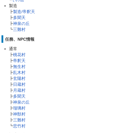
製造
┣
製造/帝釈天
┣
多聞天
┣
神泉の丘
┗
三難村
任務、NPC情報
通常
┣
桃花村
┣
帝釈天
┣
無生村
┣
乱木村
┣
玄陽村
┣
日蔵村
┣
月蔵村
┣
多聞天
┣
神泉の丘
┣
瑠璃村
┣
神獣村
┣
三難村
┗
悲竹村