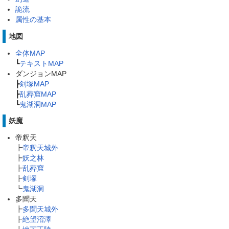
詭流
属性の基本
地図
全体MAP
┗
テキストMAP
ダンジョンMAP
┣
剣塚MAP
┣
乱葬窟MAP
┗
鬼湖洞MAP
妖魔
帝釈天
┣
帝釈天城外
┣
妖之林
┣
乱葬窟
┣
剣塚
┗
鬼湖洞
多聞天
┣
多聞天城外
┣
絶望沼澤