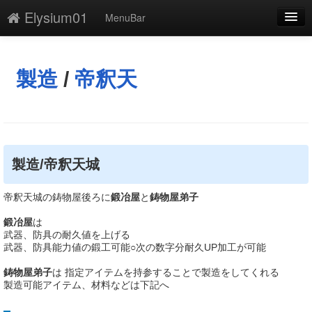
Elysium01
MenuBar
編集
添付
製造
/
帝釈天
凍結解除
新規
最終更新
製造/帝釈天城
一覧
帝釈天城の鋳物屋後ろに
鍛冶屋
と
鋳物屋弟子
単語検索
鍛冶屋
は
武器、防具の耐久値を上げる
武器、防具能力値の鍛工可能○次の数字分耐久UP加工が可能
鋳物屋弟子
は 指定アイテムを持参することで製造をしてくれる
製造可能アイテム、材料などは下記へ