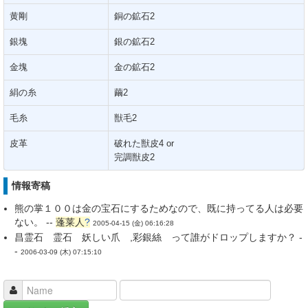
黄剛
銅の鉱石2
銀塊
銀の鉱石2
金塊
金の鉱石2
絹の糸
繭2
毛糸
獣毛2
皮革
破れた獣皮4 or
完調獣皮2
情報寄稿
熊の掌１００は金の宝石にするためなので、既に持ってる人は必要
ない。 --
蓬莱人
?
2005-04-15 (金) 06:16:28
昌霊石 霊石 妖しい爪 ,彩銀絲 って誰がドロップしますか？ -
-
2006-03-09 (木) 07:15:10