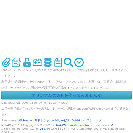
2023.3.12 DoSアタックを受け通信が遮断されており、ご迷惑をおかけしました。現在は復旧し
ております。
利用規約: 利用者は、WikiHouseに対し、投稿コンテンツを自由に利用できる世界的、非独占的、
無償、サブライセンス可能かつ譲渡可能な許諾ライセンスを付与するものとします。
オリジナルのWikiを作ってみませんか
Last-modified: 2006-03-09 (木) 07:15:10 (7455d)
エラー等で表示されないページがありましたら、URLを support@wikihouse.com までご連絡願い
ます。
Site admin:
WikiHouse - 無料レンタルWikiサービス
:
WikiHouseランキング
PukiWiki 1.4.7
Copyright © 2001-2006
PukiWiki Developers Team
. License is
GPL
.
Based on "PukiWiki" 1.3 by
yu-ji
. Powered by PHP 5.5.9-1ubuntu4.29. HTML convert time:
0.009 sec.