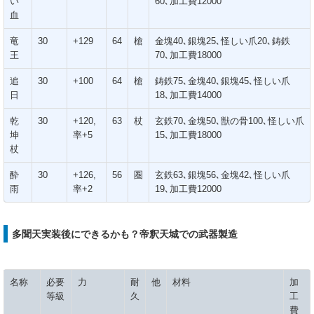
い
60､加工費12000
血
竜
30
+129
64
槍
金塊40､銀塊25､怪しい爪20､鋳鉄
王
70､加工費18000
追
30
+100
64
槍
鋳鉄75､金塊40､銀塊45､怪しい爪
日
18､加工費14000
乾
30
+120,
63
杖
玄鉄70､金塊50､獣の骨100､怪しい爪
坤
率+5
15､加工費18000
杖
酔
30
+126,
56
圏
玄鉄63､銀塊56､金塊42､怪しい爪
雨
率+2
19､加工費12000
多聞天実装後にできるかも？帝釈天城での武器製造
名称
必要
力
耐
他
材料
加
等級
久
工
費