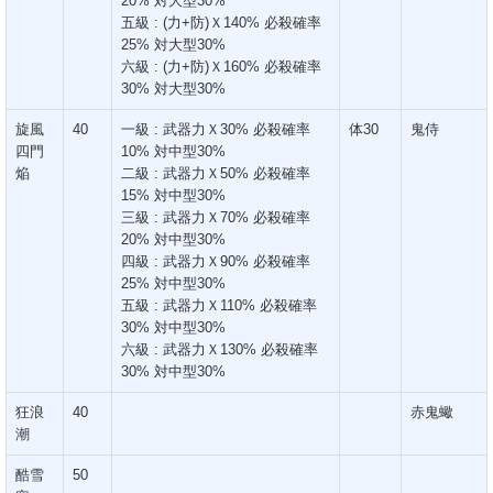
20% 対大型30%
五級 : (力+防)Ｘ140% 必殺確率
25% 対大型30%
六級 : (力+防)Ｘ160% 必殺確率
30% 対大型30%
旋風
40
一級 : 武器力Ｘ30% 必殺確率
体30
鬼侍
四門
10% 対中型30%
焔
二級 : 武器力Ｘ50% 必殺確率
15% 対中型30%
三級 : 武器力Ｘ70% 必殺確率
20% 対中型30%
四級 : 武器力Ｘ90% 必殺確率
25% 対中型30%
五級 : 武器力Ｘ110% 必殺確率
30% 対中型30%
六級 : 武器力Ｘ130% 必殺確率
30% 対中型30%
狂浪
40
赤鬼蠍
潮
酷雪
50