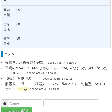
寒
暴雨
55
突襲
雪落
60
無痕
雪落
80
無双
コメント
暴雷巻と氷霧暴襲を追加 --
2005-04-25 (月) 03:26:04
雷鳴のMAXって100%じゃなくて200%じゃなかったっけ？違った
らゴメン。 --
2005-09-30 (金) 14:30:18
↑追記 対獣型の --
2005-09-30 (金) 14:32:11
酷雪寒 1級 ： 武器力×２５％ 防×２５％ 対精型 体１０
智６ --
アテネ
?
2006-03-05 (日) 01:15:28