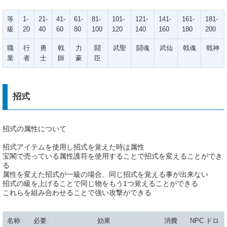
等
1-
21-
41-
61-
81-
101-
121-
141-
161-
181-
級
20
40
60
80
100
120
140
160
180
200
職
行
勇
戟
力
闘
武聖
闘魂
武仙
戟魂
戟神
業
者
士
師
豪
臣
招式
招式の属性について
招式アイテムを使用し招式を覚えた時は属性
宝閣で売っている属性護符を使用することで招式を変えることができ
る
属性を変えた招式が一級の場合、同じ招式を覚える事が出来ない
招式の級を上げることで同じ物をもう1つ覚えることができる
これらを組み合わせることで強い攻撃ができる
名称
必要
効果
消費
NPC ドロ