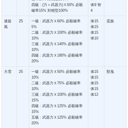
四級 : (力＋武器力)Ｘ50% 必殺
体9 智
確率15% 対精型100%
4
連旋
25
一級 : 武器力Ｘ60% 必殺確率
体15
蛮族
風
5%
体15
二級 : 武器力Ｘ100% 必殺確率
体15
10%
体10
三級 : 武器力Ｘ140% 必殺確率
10%
四級 : 武器力Ｘ180% 必殺確率
20%
大雪
25
一級 : 武器力Ｘ50% 必殺確率
体15
獣鬼
10%
体15
二級 : 武器力Ｘ75% 必殺確率
体15
10%
体15
三級 : 武器力Ｘ100% 必殺確率
体12
15%
四級 : 武器力Ｘ125% 必殺確率
15%
五級 : 武器力Ｘ125% 必殺確率
20%