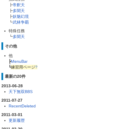
┣
帝釈天
┣
多聞天
┣
妖魅幻境
┗
武林争覇
特殊任務
┗
多聞天
その他
他
┣
MenuBar
┗
練習用ページ
?
最新の20件
2013-06-28
天下無双BBS
2011-07-27
RecentDeleted
2011-03-01
更新履歴