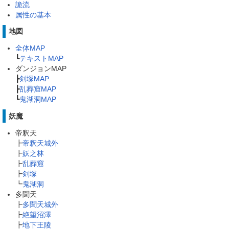
詭流
属性の基本
地図
全体MAP
┗
テキストMAP
ダンジョンMAP
┣
剣塚MAP
┣
乱葬窟MAP
┗
鬼湖洞MAP
妖魔
帝釈天
┣
帝釈天城外
┣
妖之林
┣
乱葬窟
┣
剣塚
┗
鬼湖洞
多聞天
┣
多聞天城外
┣
絶望沼澤
┣
地下王陵