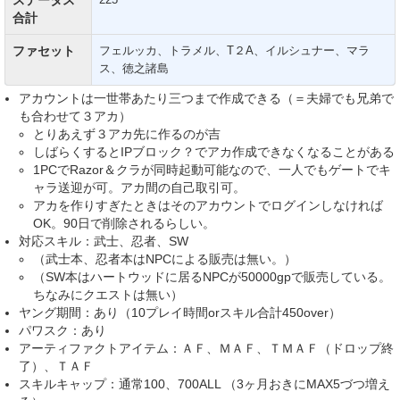
合計
ファセット
フェルッカ、トラメル、T２A、イルシュナー、マラ
ス、徳之諸島
アカウントは一世帯あたり三つまで作成できる（＝夫婦でも兄弟で
も合わせて３アカ）
とりあえず３アカ先に作るのが吉
しばらくするとIPブロック？でアカ作成できなくなることがある
1PCでRazor＆クラが同時起動可能なので、一人でもゲートでキ
ャラ送迎が可。アカ間の自己取引可。
アカを作りすぎたときはそのアカウントでログインしなければ
OK。90日で削除されるらしい。
対応スキル：武士、忍者、SW
（武士本、忍者本はNPCによる販売は無い。）
（SW本はハートウッドに居るNPCが50000gpで販売している。
ちなみにクエストは無い）
ヤング期間：あり（10プレイ時間orスキル合計450over）
パワスク：あり
アーティファクトアイテム：ＡＦ、ＭＡＦ、ＴＭＡＦ（ドロップ終
了）、ＴＡＦ
スキルキャップ：通常100、700ALL （3ヶ月おきにMAX5づつ増え