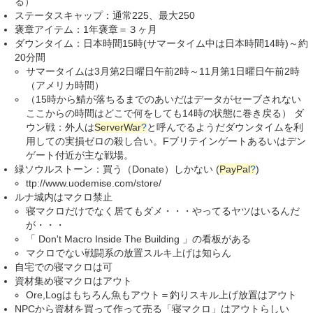
る）
ステータスキャップ：通常225、最大250
褒章アイテム：1年褒章＝３ヶ月
ダウンタイム：日本時間15時(サマータイム中は日本時間14時)～約
20分間
サマータイムは3月第2日曜日午前2時～11月第1日曜日午前2時
（アメリカ時間）
（15時から鯖が落ちるまでのあいだはデータがセーブされない
ここからの時間はどこで何をしても14時の状態に巻き戻る） ダ
ウン戦：外人は
ServerWar
?
と呼んでるようだダウンタイムを利
用しての実損ゼロの殺し合い。Fブリテインゲートあるいはデン
ゲート付近が主な戦場。
緑ソウルストーン：買う（Donate）しかない (
PayPal
?
)
ttp://www.uodemise.com/store/
ルナ城内はマクロ禁止
寝マクロだけでなく居てもダメ・・・やってるヤツはいるんだ
が・・・
「 Don't Macro Inside The Building 」の看板がある
マクロでない戦闘系の放置スルキ上げは知らん
自宅での寝マクロは可
資材集め寝マクロはアウト
Ore,Logはもちろん魚もアウト＝釣りスキル上げ放置はアウト
NPCから資材を買って作って売る「寝マクロ」はアウトらしい