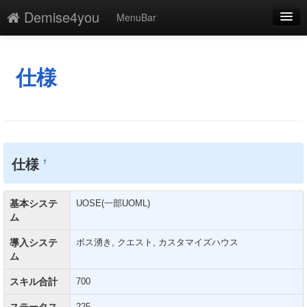
Demise4you
MenuBar
編集
添付
仕様
凍結
新規
最終更新
仕様
†
一覧
基本システ
UOSE(一部UOML)
単語検索
ム
導入システ
ボス湧き, クエスト, カスタマイズハウス
ム
スキル合計
700
ステータス
225