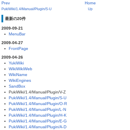
Prev
Home
PukiWiki/1.4/Manual/Plugin/S-U
Up
最新の20件
2009-09-21
MenuBar
2009-04-27
FrontPage
2009-04-26
YukiWiki
WikiWikiWeb
WikiName
WikiEngines
SandBox
PukiWiki/1.4/Manual/Plugin/V-Z
PukiWiki/1.4/Manual/Plugin/S-U
PukiWiki/1.4/Manual/Plugin/O-R
PukiWiki/1.4/Manual/Plugin/L-N
PukiWiki/1.4/Manual/Plugin/H-K
PukiWiki/1.4/Manual/Plugin/E-G
PukiWiki/1.4/Manual/Plugin/A-D