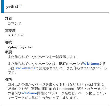
yetlist
†
種別
コマンド
重要度
★★☆☆☆
書式
?plugin=yetlist
概要
まだ作られていないページを一覧表示します。
まだ作られていないページとは、既存のページで
WikiName
ある
いは
BracketName
で指定されていて、まだ作られていないページ
です。
備考
自分以外の誰かがページを書くかもしれないという点は非常に
Wiki的ですが、実際の運用面ではcommentに記述された一見さん
の名前や
WikiName
同様のパラメータ名など、ページ化しにくい
キーワードが大量に引っかかってしまいます。