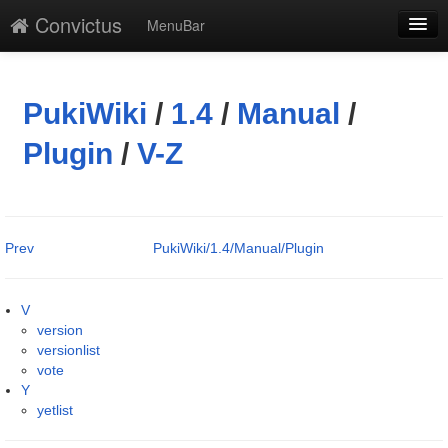
Convictus
MenuBar
編集
添付
PukiWiki
/
1.4
/
Manual
/
凍結解除
Plugin
/
V-Z
新規
最終更新
Prev
PukiWiki/1.4/Manual/Plugin
一覧
単語検索
V
version
versionlist
vote
Y
yetlist