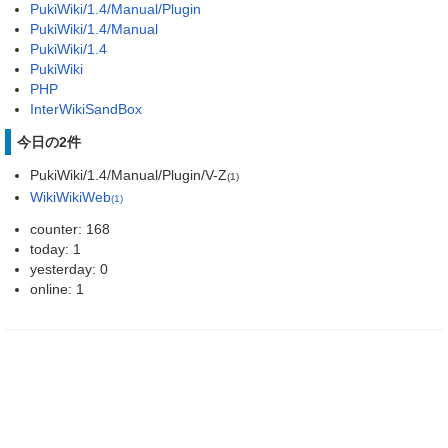
PukiWiki/1.4/Manual/Plugin
PukiWiki/1.4/Manual
PukiWiki/1.4
PukiWiki
PHP
InterWikiSandBox
今日の2件
PukiWiki/1.4/Manual/Plugin/V-Z
(1)
WikiWikiWeb
(1)
counter: 168
today: 1
yesterday: 0
online: 1