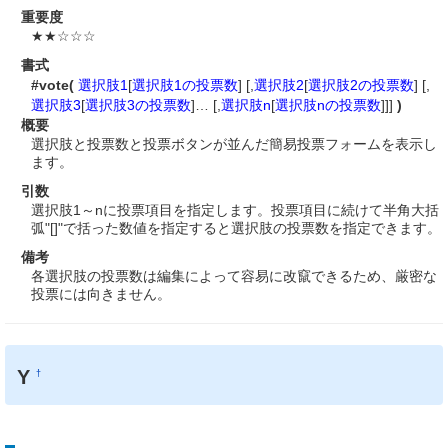
重要度
★★☆☆☆
書式
#vote(
選択肢1
[
選択肢1の投票数
] [,
選択肢2
[
選択肢2の投票数
] [,
選択肢3
[
選択肢3の投票数
]… [,
選択肢n
[
選択肢nの投票数
]]]
)
概要
選択肢と投票数と投票ボタンが並んだ簡易投票フォームを表示し
ます。
引数
選択肢1～nに投票項目を指定します。投票項目に続けて半角大括
弧"[]"で括った数値を指定すると選択肢の投票数を指定できます。
備考
各選択肢の投票数は編集によって容易に改竄できるため、厳密な
投票には向きません。
Y
†