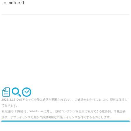
online: 1
2023.3.12 DoSアタックを受け通信が遮断されており、ご迷惑をおかけしました。現在は復旧し
ております。
利用規約: 利用者は、WikiHouseに対し、投稿コンテンツを自由に利用できる世界的、非独占的、
無償、サブライセンス可能かつ譲渡可能な許諾ライセンスを付与するものとします。
オリジナルのWikiを作ってみませんか