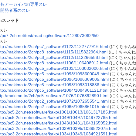
各アーカイバの専用スレ
開発者系のスレ
chスレッド
スレ
://pc7.2ch.net/test/read.cgi/software/1128073062/l50
スレ
ttp://makimo.to/2ch/pc7_software/1122/1122777916.html
(にくちゃんね
ttp://makimo.to/2ch/pc8_software/1115/1115822964.html
(にくちゃんね
ttp://makimo.to/2ch/pc8_software/1112/1112266588.html
(にくちゃんね
ttp://makimo.to/2ch/pc8_software/1106/1106408912.html
(にくちゃんね
ttp://makimo.to/2ch/pc5_software/1103/1103032000.html
(にくちゃんね
ttp://makimo.to/2ch/pc5_software/1098/1098600049.html
(にくちゃんね
ttp://makimo.to/2ch/pc5_software/1096/1096369005.html
(にくちゃんね
ttp://makimo.to/2ch/pc5_software/1093/1093018836.html
(にくちゃんね
ttp://makimo.to/2ch/pc5_software/1084/1084901121.html
(にくちゃんね
ttp://makimo.to/2ch/pc5_software/1076/1076392890.html
(にくちゃんね
ttp://makimo.to/2ch/pc2_software/1072/1072655541.html
(にくちゃんね
ttp://makimo.to/2ch/pc2_software/1065/1065861015.html
(にくちゃんね
ttp://pc5.2ch.net/software/kako/1061/10613/1061317185.html
ttp://pc5.2ch.net/software/kako/1049/10497/1049722785.html
ttp://pc5.2ch.net/software/kako/1043/10431/1043165952.html
ttp://pc3.2ch.net/software/kako/1039/10395/1039522075.html
ttp://pc3.2ch.net/software/kako/1034/10349/1034921591.html