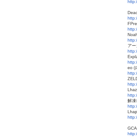
http
Deac
http
FPre
http
Noah
http
アー
http
Exp
http
eo 
http
ZEL
http
Lha
http:
解凍
http:
Lha
http
GCA 
http: