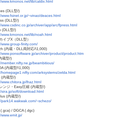
://www.kmonos.net/lib/caldix.html
es (DLL型/)
://www.fsinet.or.jp/~vinao/deaces.html
ss (DLL型/)
://www.csdinc.co.jp/archiver/app/arc/fpress.html
 (DLL型/)
://www.kmonos.net/lib/noah.html
カイブX（DLL型）
://www.group-finity.com/
lzh (内蔵・DLL両対応/\1,000)
://www.ponsoftware.jp/archiver/product/product.htm
(内蔵型/)
://member.nifty.ne.jp/beambitious/
DA (内蔵型/\1,000)
://homepage1.nifty.com/arksystems/zelda.html
z (内蔵型/)
//www.chitora.jp/lhaz.html
レンジ・Easy圧縮 (内蔵型/)
//sira.jp/soft/download.html
plus (内蔵型/)
://park14.wakwak.com/~schezo/
(.gca) / DGCA (.dgc)
//www.emit.jp/