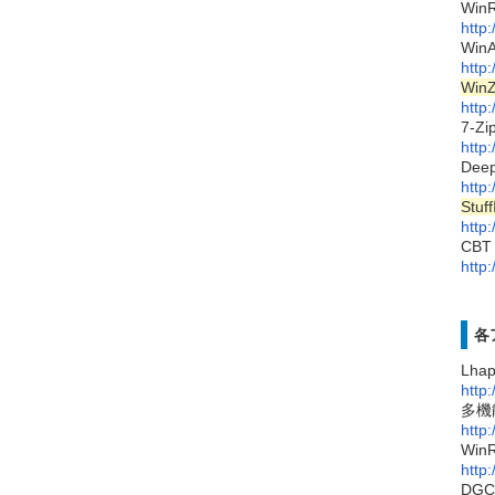
WinR
http:
WinA
http
WinZ
http
7-Zip
http:
Deep
http
Stuff
http:
CBT 
http
各
Lh
http
多機
http
WinR
http
DG