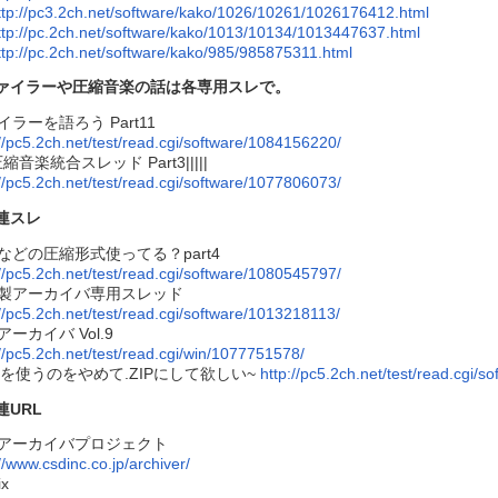
ttp://pc3.2ch.net/software/kako/1026/10261/1026176412.html
ttp://pc.2ch.net/software/kako/1013/10134/1013447637.html
ttp://pc.2ch.net/software/kako/985/985875311.html
ァイラーや圧縮音楽の話は各専用スレで。
イラーを語ろう Part11
://pc5.2ch.net/test/read.cgi/software/1084156220/
||圧縮音楽統合スレッド Part3|||||
://pc5.2ch.net/test/read.cgi/software/1077806073/
連スレ
などの圧縮形式使ってる？part4
://pc5.2ch.net/test/read.cgi/software/1080545797/
製アーカイバ専用スレッド
://pc5.2ch.net/test/read.cgi/software/1013218113/
ーカイバ Vol.9
://pc5.2ch.net/test/read.cgi/win/1077751578/
ZHを使うのをやめて.ZIPにして欲しい~
http://pc5.2ch.net/test/read.cgi/
連URL
アーカイバプロジェクト
//www.csdinc.co.jp/archiver/
ix