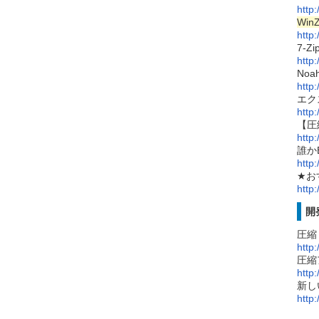
http
WinZ
http
7-Z
http
Noah
http
エク
http
【圧
http
誰か
http
★お
http
開
圧縮
http
圧縮
http
新し
http