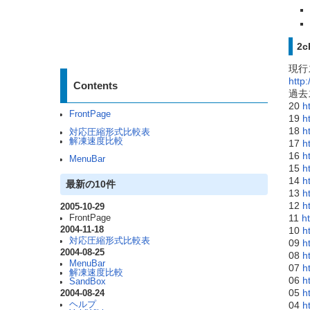
2
現行
http
Contents
過去
20
h
FrontPage
19
h
18
h
対応圧縮形式比較表
解凍速度比較
17
h
16
h
MenuBar
15
h
14
h
最新の10件
13
h
12
h
2005-10-29
11
h
FrontPage
10
h
2004-11-18
対応圧縮形式比較表
09
h
2004-08-25
08
h
MenuBar
07
h
解凍速度比較
06
h
SandBox
05
h
2004-08-24
04
h
ヘルプ