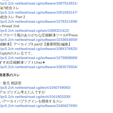
://pc5.2ch.net/test/read.cgi/software/1087914931/
ip
?
総合スレ
://pc5.2ch.net/test/read.cgi/software/1051693147/
ip総合スレ Part 2
://pc5.2ch.net/test/read.cgi/software/1078321498/
 thread 2nd.
://pc5.2ch.net/test/read.cgi/win/1068321422/
スプローラ風のありがちな圧縮解凍ツールFPress
://pc5.2ch.net/test/read.cgi/software/1033654659/
縮解凍】アーカイブX part2【書庫閲覧/編集】
://pc5.2ch.net/test/read.cgi/software/1084376825/
Explzhのスレ立てて。
://pc5.2ch.net/test/read.cgi/software/1079968689/
すすめ圧縮解凍ソフトLhaz★
://pc5.2ch.net/test/read.cgi/software/1083575504/
発者系のスレ
・復元 相談室
://pc5.2ch.net/test/read.cgi/tech/1040749065/
アルゴリズム考えたんですが
://pc5.2ch.net/test/read.cgi/tech/1041803200/
いアーカイバプラグインを開発するスレ
://pc5.2ch.net/test/read.cgi/software/1046607695/