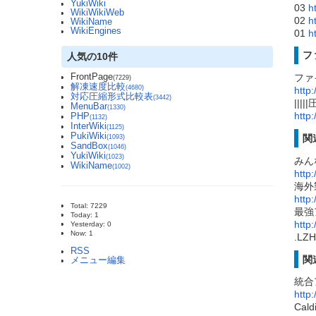
YukiWiki
03
h
WikiWikiWeb
02
h
WikiName
WikiEngines
01
h
フ
人気の10件
FrontPage
ファ
(7229)
解凍速度比較
(4680)
http
対応圧縮形式比較表
(3442)
|||
MenuBar
(1330)
http
PHP
(1132)
InterWiki
(1125)
PukiWiki
関
(1093)
SandBox
(1046)
YukiWiki
(1023)
みん
WikiName
(1002)
http
海外
http
Total: 7229
最強ア
Today: 1
http
Yesterday: 0
Now: 1
.L
RSS
関
メニュー編集
統合
http:
Cald