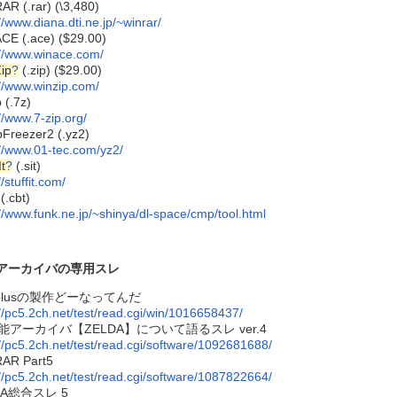
AR (.rar) (\3,480)
//www.diana.dti.ne.jp/~winrar/
CE (.ace) ($29.00)
://www.winace.com/
ip
?
(.zip) ($29.00)
://www.winzip.com/
 (.7z)
//www.7-zip.org/
Freezer2 (.yz2)
://www.01-tec.com/yz2/
It
?
(.sit)
//stuffit.com/
(.cbt)
://www.funk.ne.jp/~shinya/dl-space/cmp/tool.html
アーカイバの専用スレ
aplusの製作どーなってんだ
://pc5.2ch.net/test/read.cgi/win/1016658437/
能アーカイバ【ZELDA】について語るスレ ver.4
://pc5.2ch.net/test/read.cgi/software/1092681688/
AR Part5
://pc5.2ch.net/test/read.cgi/software/1087822664/
CA総合スレ 5