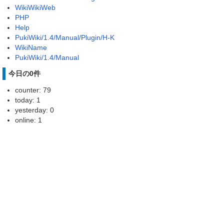
WikiWikiWeb
PHP
Help
PukiWiki/1.4/Manual/Plugin/H-K
WikiName
PukiWiki/1.4/Manual
今日の0件
counter: 79
today: 1
yesterday: 0
online: 1