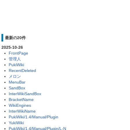
最新の20件
2025-10-26
FrontPage
管理人
PukiWiki
RecentDeleted
メロン
MenuBar
SandBox
InterWikiSandBox
BracketName
WikiEngines
InterWikiName
PukiWiki/1.4/Manual/Plugin
YukiWiki
PukiWiki/1.4/Manual/Plugin/L-N