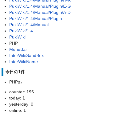
PukiWiki/1.4/Manual/Plugin/H-K
PukiWiki/1.4/Manual/Plugin/E-G
PukiWiki/1.4/Manual/Plugin/A-D
PukiWiki/1.4/Manual/Plugin
PukiWiki/1.4/Manual
PukiWiki/1.4
PukiWiki
PHP
MenuBar
InterWikiSandBox
InterWikiName
今日の1件
PHP
(1)
counter: 196
today: 1
yesterday: 0
online: 1