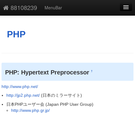
88108239
MenuBar
編集
添付
PHP
凍結
新規
最終更新
PHP: Hypertext Preprocessor
†
一覧
http://www.php.net/
単語検索
http://jp2.php.net/
(日本のミラーサイト)
日本PHPユーザー会 (Japan PHP User Group)
http://www.php.gr.jp/