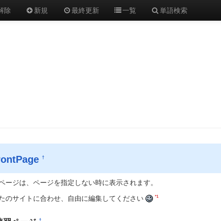
解除
新規
最終更新
一覧
単語検索
rontPage
†
ページは、ページを指定しない時に表示されます。
*1
たのサイトに合わせ、自由に編集してください
†