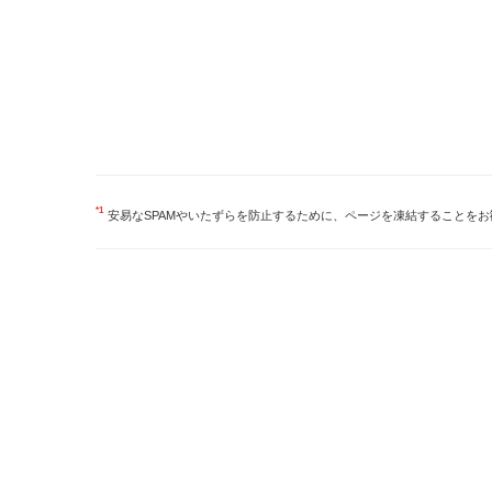
*1
安易なSPAMやいたずらを防止するために、ページを凍結することを