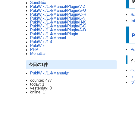
SandBox
PukiWiki/1.4/Manual/Plugin/V-Z
PukiWiki/1.4/Manual/Plugin/S-U
S
PukiWiki/1.4/Manual/Plugin/O-R
PukiWiki/1.4/Manual/Plugin/L-N
In
PukiWiki/1.4/Manual/Plugin/H-K
PukiWiki/1.4/Manual/Plugin/E-G
PukiWiki/1.4/Manual/Plugin/A-D
PukiWiki/1.4/Manual/Plugin
P
PukiWiki/1.4/Manual
PukiWiki/1.4
PukiWiki
Pu
PHP
MenuBar
ド
今日の1件
ヘ
PukiWiki/1.4/Manual
(1)
テ
counter: 477
プ
today: 1
yesterday: 0
online: 1