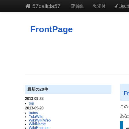
57calicia57
編集
添付
凍結
FrontPage
最新の20件
F
2013-09-28
top
この
2013-09-20
trains
あな
YukiWiki
WikiWikiWeb
WikiName
WikiEngines