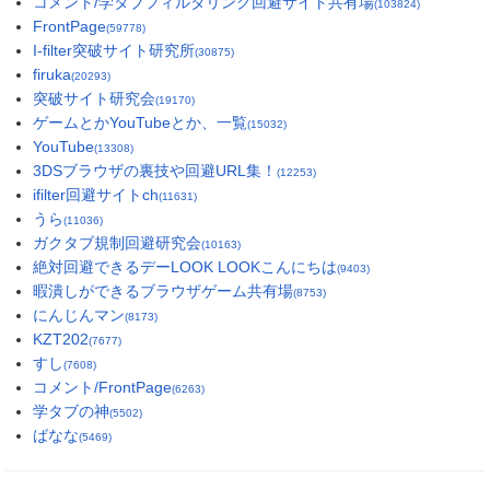
コメント/学タブフィルタリング回避サイト共有場
(103824)
FrontPage
(59778)
I-filter突破サイト研究所
(30875)
firuka
(20293)
突破サイト研究会
(19170)
ゲームとかYouTubeとか、一覧
(15032)
YouTube
(13308)
3DSブラウザの裏技や回避URL集！
(12253)
ifilter回避サイトch
(11631)
うら
(11036)
ガクタブ規制回避研究会
(10163)
絶対回避できるデーLOOK LOOKこんにちは
(9403)
暇潰しができるブラウザゲーム共有場
(8753)
にんじんマン
(8173)
KZT202
(7677)
すし
(7608)
コメント/FrontPage
(6263)
学タブの神
(5502)
ばなな
(5469)