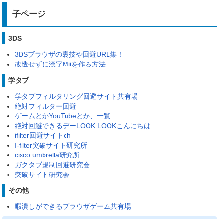
子ページ
3DS
3DSブラウザの裏技や回避URL集！
改造せずに漢字Miiを作る方法！
学タブ
学タブフィルタリング回避サイト共有場
絶対フィルター回避
ゲームとかYouTubeとか、一覧
絶対回避できるデーLOOK LOOKこんにちは
ifilter回避サイトch
I-filter突破サイト研究所
cisco umbrella研究所
ガクタブ規制回避研究会
突破サイト研究会
その他
暇潰しができるブラウザゲーム共有場