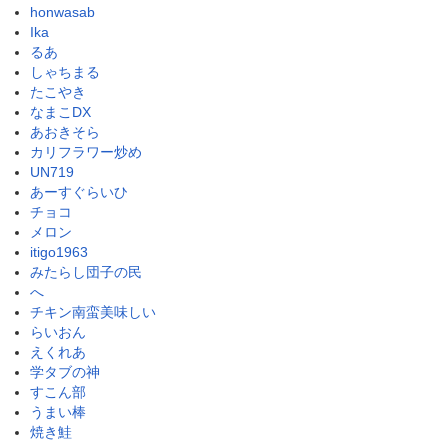
honwasab
Ika
るあ
しゃちまる
たこやき
なまこDX
あおきそら
カリフラワー炒め
UN719
あーすぐらいひ
チョコ
メロン
itigo1963
みたらし団子の民
へ
チキン南蛮美味しい
らいおん
えくれあ
学タブの神
すこん部
うまい棒
焼き鮭