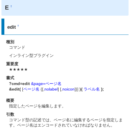
E
†
edit
†
種別
コマンド
インライン型プラグイン
重要度
★★★★★
書式
?cmd=edit
&page=ページ名
&edit(
[
ページ名
{[,
nolabel
] [,
noicon
]}]
){
ラベル名
};
概要
指定したページを編集します。
引数
コマンド型の記述では、ページ名に編集するページを指定しま
す。ページ名はエンコードされていなければなりません。