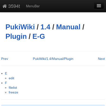
3594t
MenuBar
編集
添付
PukiWiki
/
1.4
/
Manual
/
凍結解除
Plugin
/
E-G
新規
最終更新
Prev
PukiWiki/1.4/Manual/Plugin
Next
一覧
単語検索
E
edit
F
filelist
freeze