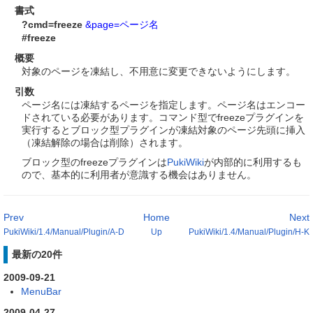
書式
?cmd=freeze
&page=ページ名
#freeze
概要
対象のページを凍結し、不用意に変更できないようにします。
引数
ページ名には凍結するページを指定します。ページ名はエンコー
ドされている必要があります。コマンド型でfreezeプラグインを
実行するとブロック型プラグインが凍結対象のページ先頭に挿入
（凍結解除の場合は削除）されます。
ブロック型のfreezeプラグインは
PukiWiki
が内部的に利用するも
ので、基本的に利用者が意識する機会はありません。
Prev
Home
Next
PukiWiki/1.4/Manual/Plugin/A-D
Up
PukiWiki/1.4/Manual/Plugin/H-K
最新の20件
2009-09-21
MenuBar
2009-04-27