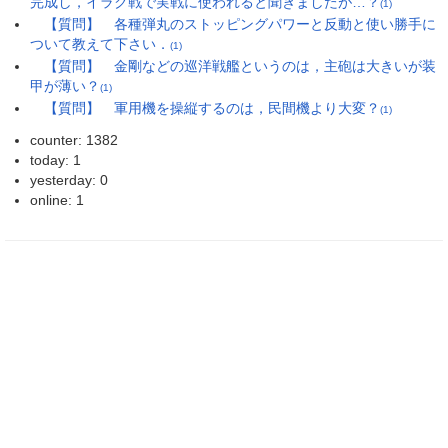
完成し，イラク戦で実戦に使われると聞きましたが…？
(1)
【質問】 各種弾丸のストッピングパワーと反動と使い勝手に
ついて教えて下さい．
(1)
【質問】 金剛などの巡洋戦艦というのは，主砲は大きいが装
甲が薄い？
(1)
【質問】 軍用機を操縦するのは，民間機より大変？
(1)
counter: 1382
today: 1
yesterday: 0
online: 1