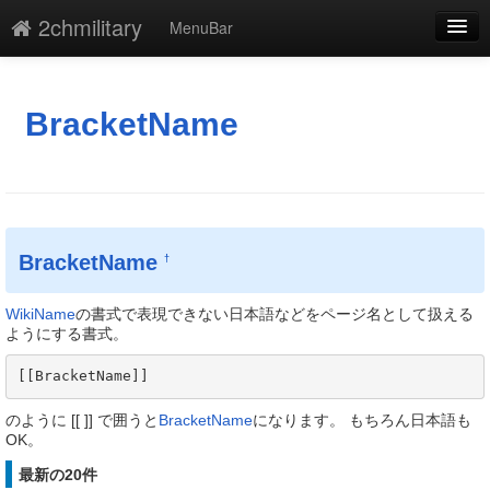
2chmilitary
MenuBar
編集
添付
BracketName
凍結
新規
最終更新
BracketName
†
一覧
WikiName
の書式で表現できない日本語などをページ名として扱える
単語検索
ようにする書式。
[[BracketName]] 
のように [[ ]] で囲うと
BracketName
になります。 もちろん日本語も
OK。
最新の20件