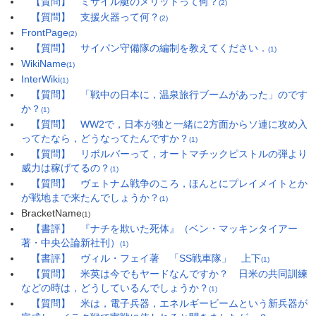
【質問】 ミサイル艇のメリットって何？
(2)
【質問】 支援火器って何？
(2)
FrontPage
(2)
【質問】 サイパン守備隊の編制を教えてください．
(1)
WikiName
(1)
InterWiki
(1)
【質問】 「戦中の日本に，温泉旅行ブームがあった」のです
か？
(1)
【質問】 WW2で，日本が独と一緒に2方面からソ連に攻め入
ってたなら，どうなってたんですか？
(1)
【質問】 リボルバーって，オートマチックピストルの弾より
威力は稼げてるの？
(1)
【質問】 ヴェトナム戦争のころ，ほんとにプレイメイトとか
が戦地まで来たんでしょうか？
(1)
BracketName
(1)
【書評】 『ナチを欺いた死体』（ベン・マッキンタイアー
著・中央公論新社刊）
(1)
【書評】 ヴィル・フェイ著 「SS戦車隊」 上下
(1)
【質問】 米英は今でもヤードなんですか？ 日米の共同訓練
などの時は，どうしているんでしょうか？
(1)
【質問】 米は，電子兵器，エネルギービームという新兵器が