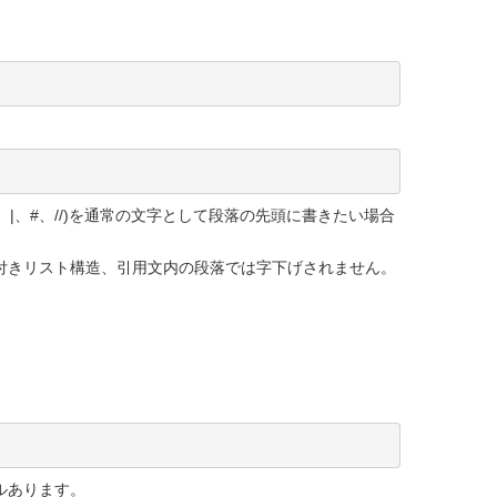
、|、#、//)を通常の文字として段落の先頭に書きたい場合
付きリスト構造、引用文内の段落では字下げされません。
ベルあります。