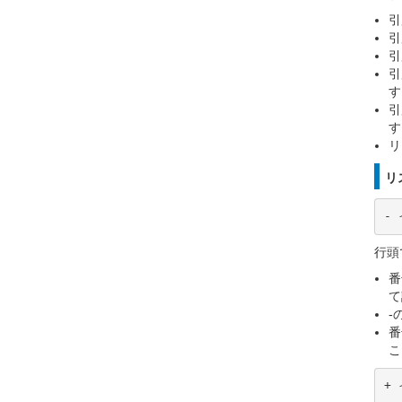
引
引
引
引
す
引
す
リ
リ
-
行頭
番
て
-
番
こ
+