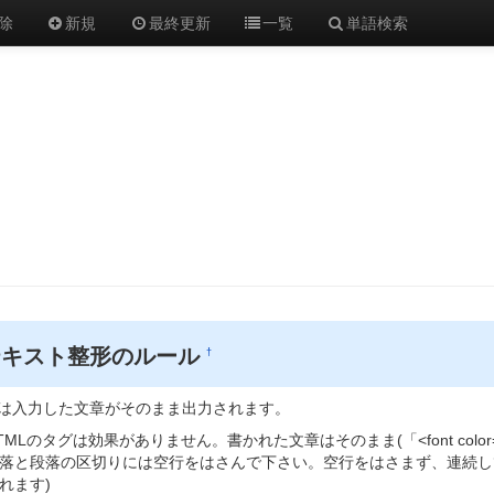
除
新規
最終更新
一覧
単語検索
テキスト整形のルール
†
は入力した文章がそのまま出力されます。
TMLのタグは効果がありません。書かれた文章はそのまま(「<font color="
落と段落の区切りには空行をはさんで下さい。空行をはさまず、連続し
れます)