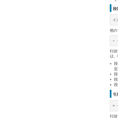
段
イ
他の
~
行頭
は、
段
定
段
段
段
引
>
行頭