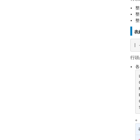
整
整
整
表
|
行頭
各