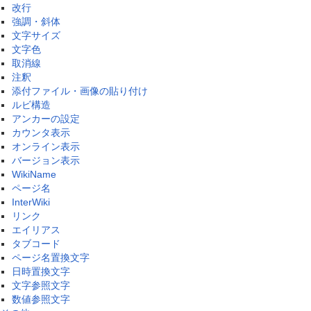
改行
強調・斜体
文字サイズ
文字色
取消線
注釈
添付ファイル・画像の貼り付け
ルビ構造
アンカーの設定
カウンタ表示
オンライン表示
バージョン表示
WikiName
ページ名
InterWiki
リンク
エイリアス
タブコード
ページ名置換文字
日時置換文字
文字参照文字
数値参照文字