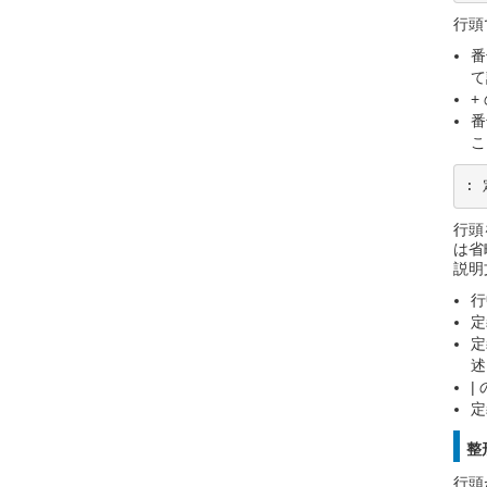
行頭
番
て
+
番
こ
:
行頭
は省
説明
行
定
定
述
|
定
整
行頭