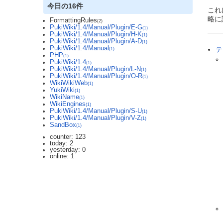
今日の16件
これ
略に
FormattingRules
(2)
PukiWiki/1.4/Manual/Plugin/E-G
(1)
PukiWiki/1.4/Manual/Plugin/H-K
(1)
PukiWiki/1.4/Manual/Plugin/A-D
(1)
PukiWiki/1.4/Manual
テ
(1)
PHP
(1)
PukiWiki/1.4
(1)
PukiWiki/1.4/Manual/Plugin/L-N
(1)
PukiWiki/1.4/Manual/Plugin/O-R
(1)
WikiWikiWeb
(1)
YukiWiki
(1)
WikiName
(1)
WikiEngines
(1)
PukiWiki/1.4/Manual/Plugin/S-U
(1)
PukiWiki/1.4/Manual/Plugin/V-Z
(1)
SandBox
(1)
counter: 123
today: 2
yesterday: 0
online: 1