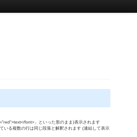
red">text</font>」といった形のまま)表示されます
ている複数の行は同じ段落と解釈されます (連結して表示