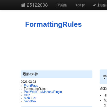
25122008
編集
添付
凍結解
FormattingRules
最新の6件
2021-03-03
FrontPage
通常
FormattingRules
PukiWiki/1.4/Manual/Plugin
Help
H
MenuBar
段
SandBox
さ