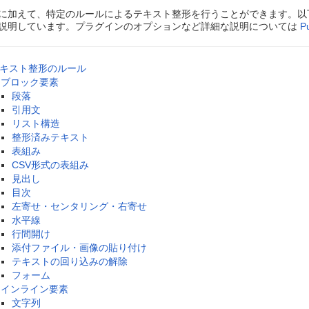
に加えて、特定のルールによるテキスト整形を行うことができます。以
説明しています。プラグインのオプションなど詳細な説明については
P
キスト整形のルール
ブロック要素
段落
引用文
リスト構造
整形済みテキスト
表組み
CSV形式の表組み
見出し
目次
左寄せ・センタリング・右寄せ
水平線
行間開け
添付ファイル・画像の貼り付け
テキストの回り込みの解除
フォーム
インライン要素
文字列