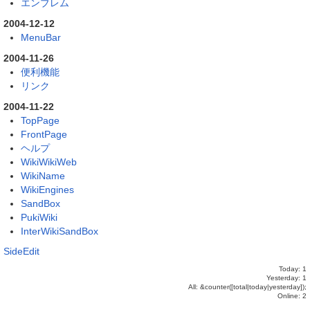
エンブレム
2004-12-12
MenuBar
2004-11-26
便利機能
リンク
2004-11-22
TopPage
FrontPage
ヘルプ
WikiWikiWeb
WikiName
WikiEngines
SandBox
PukiWiki
InterWikiSandBox
SideEdit
Today: 1
Yesterday: 1
All: &counter([total|today|yesterday]);
Online: 2