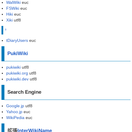
WalWiki
euc
FSWiki
euc
Hiki
euc
Xiki
utf8
†
tDiaryUsers
euc
PukiWiki
pukiwiki
utf8
pukiwiki.org
utf8
pukiwiki.dev
utf8
Search Engine
Google.jp
utf8
Yahoo.jp
euc
WikiPedia
euc
拡張
InterWikiName