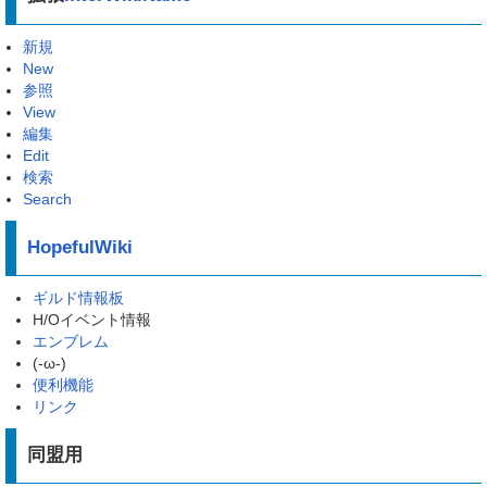
新規
New
参照
View
編集
Edit
検索
Search
HopefulWiki
ギルド情報板
H/Oイベント情報
エンブレム
(-ω-)
便利機能
リンク
同盟用