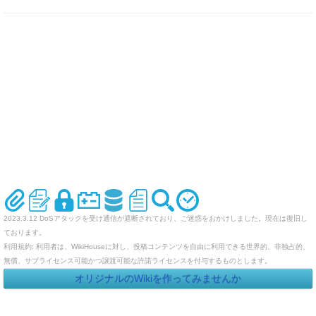
2023.3.12 DoSアタックを受け通信が遮断されており、ご迷惑をおかけしました。現在は復旧し
ております。
利用規約: 利用者は、WikiHouseに対し、投稿コンテンツを自由に利用できる世界的、非独占的、
無償、サブライセンス可能かつ譲渡可能な許諾ライセンスを付与するものとします。
オリジナルのWikiを作ってみませんか
Last-modified: 2004-11-22 (月) 08:39:14 (7927d)
エラー等で表示されないページがありましたら、URLを support@wikihouse.com までご連絡願い