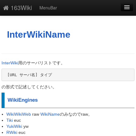
163Wiki
MenuBar
編集
添付
InterWikiName
凍結
新規
InterWiki
用のサーバリストです。
最終更新
 [URL サーバ名] タイプ
一覧
の形式で記述してください。
単語検索
WikiEngines
WikiWikiWeb
raw
WikiName
のみなのでraw。
Tiki
euc
YukiWiki
yw
RWiki
euc