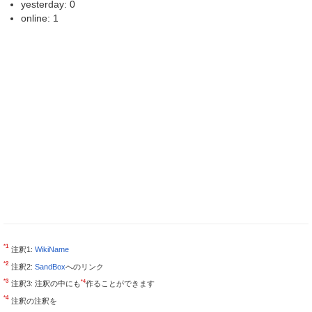
yesterday: 0
online: 1
*1
注釈1:
WikiName
*2
注釈2:
SandBox
へのリンク
*3
*4
注釈3: 注釈の中にも
作ることができます
*4
注釈の注釈を