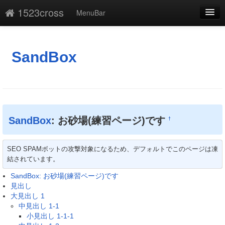
1523cross
MenuBar
編集
添付
SandBox
凍結解除
新規
最終更新
SandBox
: お砂場(練習ページ)です
†
一覧
SEO SPAMボットの攻撃対象になるため、デフォルトでこのページは凍
単語検索
結されています。
SandBox: お砂場(練習ページ)です
見出し
大見出し 1
中見出し 1-1
小見出し 1-1-1