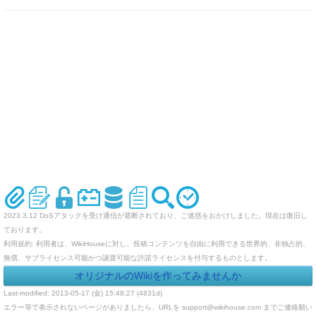
2023.3.12 DoSアタックを受け通信が遮断されており、ご迷惑をおかけしました。現在は復旧し
ております。
利用規約: 利用者は、WikiHouseに対し、投稿コンテンツを自由に利用できる世界的、非独占的、
無償、サブライセンス可能かつ譲渡可能な許諾ライセンスを付与するものとします。
オリジナルのWikiを作ってみませんか
Last-modified: 2013-05-17 (金) 15:48:27 (4831d)
エラー等で表示されないページがありましたら、URLを support@wikihouse.com までご連絡願い