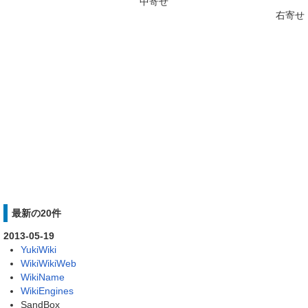
中寄せ
右寄せ
最新の20件
2013-05-19
YukiWiki
WikiWikiWeb
WikiName
WikiEngines
SandBox