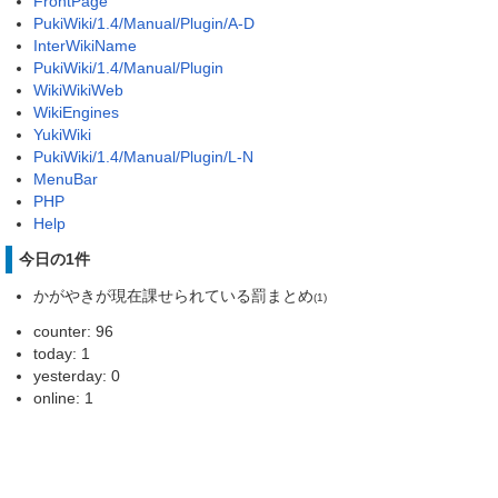
FrontPage
PukiWiki/1.4/Manual/Plugin/A-D
InterWikiName
PukiWiki/1.4/Manual/Plugin
WikiWikiWeb
WikiEngines
YukiWiki
PukiWiki/1.4/Manual/Plugin/L-N
MenuBar
PHP
Help
今日の1件
かがやきが現在課せられている罰まとめ
(1)
counter: 96
today: 1
yesterday: 0
online: 1