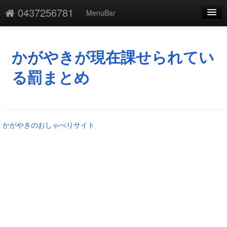
0437256781
MenuBar
編集
添付
かがやきが現在課せられてい
凍結
る罰まとめ
新規
最終更新
かがやきのおしゃべりサイト
一覧
単語検索